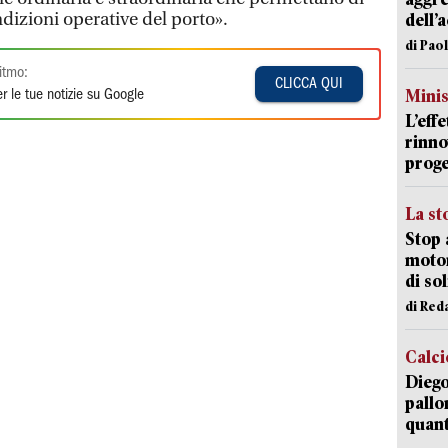
ndizioni operative del porto».
dell’
di Pao
itmo:
CLICCA QUI
Mini
r le tue notizie su Google
L’eff
rinno
proge
La st
Stop 
motor
di so
di Red
Calci
Diego
pallo
quant