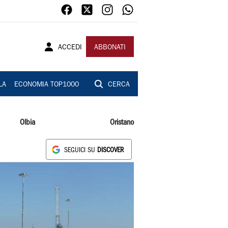
ACCEDI
ABBONATI
LA
ECONOMIA TOP1000
CERCA
Olbia
Oristano
SEGUICI SU
DISCOVER