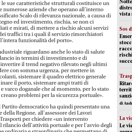
Notte
le sue caratteristiche strutturali costituisce un
distr
le numerose aziende che operano all'interno
vista
assificato Scalo di rilevanza nazionale, a causa di
stegno ed investimento, rischia, se non ci
ti e mirati, di mettere a rischio alcuni servizi
Sos d
ei traffici tra i quali il servizio rimorchiatori
Emerg
l'intera funzionalità del porto».
stocc
racco
dustriale riguardano anche lo stato di salute
risch
rilancio in termini di investimento e di
succ
vertire il trend negativo rilevato negli ultimi
edere con somma urgenza, per mettere in
Trasp
icolanti, sistemare il quadro elettrico generale
nare il porto, sistemare ampi tratti di
Ritar
e varco doganale che al momento, per lo stato
terri
, creano problemi per la sicurezza portuale».
sanzi
di And
el Partito democratico ha quindi presentato una
e della Regione, all'assessore dei Lavori
La vi
i Trasporti per chiedere «un intervento
rilancio dell'attività portuale e per l'avvio degli
Le vi
e ordinaria e straordinaria che permettano di
aggre