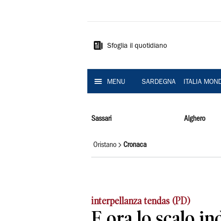
La
Nuova
Sardegna
Sfoglia il quotidiano
MENU
SARDEGNA
ITALIA MON
Sassari
Alghero
Oristano
Cronaca
interpellanza tendas (PD)
E ora lo scalo in