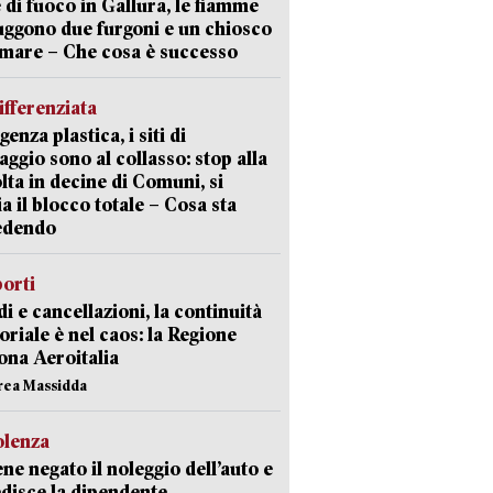
 di fuoco in Gallura, le fiamme
uggono due furgoni e un chiosco
 mare – Che cosa è successo
ifferenziata
enza plastica, i siti di
aggio sono al collasso: stop alla
lta in decine di Comuni, si
ia il blocco totale – Cosa sta
edendo
orti
di e cancellazioni, la continuità
toriale è nel caos: la Regione
ona Aeroitalia
rea Massidda
olenza
ene negato il noleggio dell’auto e
disce la dipendente