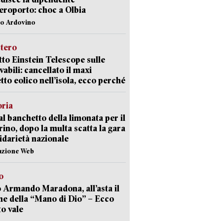
aeroporto: choc a Olbia
lo Ardovino
stero
etto Einstein Telescope sulle
vabili: cancellato il maxi
tto eolico nell’isola, ecco perché
oria
al banchetto della limonata per il
ino, dopo la multa scatta la gara
lidarietà nazionale
azione Web
o
 Armando Maradona, all’asta il
ne della “Mano di Dio” – Ecco
o vale