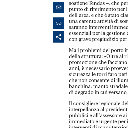
sostiene Tendas –, che per 
punto di riferimento per 
dell'area, e che è stato cl
una carente attività di so
saranno interventi immedia
essenziali per la gestione d
con grave pregiudizio per 
Ma i problemi del porto in
della struttura: «Oltre al 
promozione che facciano in
anni, è necessario provv
sicurezza le torri faro per
che non consente di illumi
banchina, manto stradale 
di degrado in cui versano
Il consigliere regionale d
interpellanza al president
pubblici e all'assessore a
immediato e urgente per il 
interventi di manutenzion