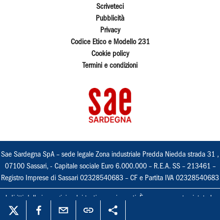
Scriveteci
Pubblicità
Privacy
Codice Etico e Modello 231
Cookie policy
Termini e condizioni
Sae Sardegna SpA – sede legale Zona industriale Predda Niedda strada 31 ,
07100 Sassari, - Capitale sociale Euro 6.000.000 – R.E.A. SS – 213461 –
Registro Imprese di Sassari 02328540683 – CF e Partita IVA 02328540683
I diritti delle immagini e dei testi sono riservati. È espressamente vietata la
loro riproduzione con qualsiasi mezzo e l'adattamento totale o parziale.