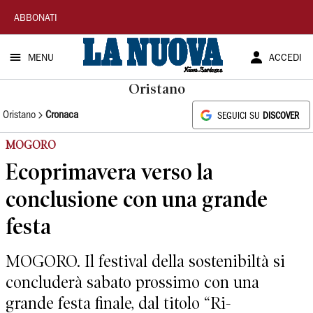
La
ABBONATI
Nuova
MENU
ACCEDI
Sardegna
Oristano
Oristano
Cronaca
SEGUICI SU
DISCOVER
MOGORO
Ecoprimavera verso la
conclusione con una grande
festa
MOGORO. Il festival della sostenibiltà si
concluderà sabato prossimo con una
grande festa finale, dal titolo “Ri-