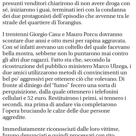
presunti venditori chiarirono di non avere droga con
sé, iniziarono i guai, terminati ieri con la condanna
dei due protagonisti dell’episodio che avvenne tra le
strade del quartiere di Torangius.
I trentenni Giorgio Casu e Mauro Porcu dovranno
scontare due anni e otto mesi per rapina aggravata.
Con sé infatti avevano un coltello del quale facevano
bella mostra, sebbene non lo puntarono mai contro
gli altri due ragazzi. Fatto sta che, secondo la
ricostruzione del pubblico ministero Marco Ulzega, i
due amici utilizzarono metodi di convincimenti un
bel po’ aggressivi per ottenere ciò che volevano. Di
fronte al diniego del “fumo” fecero una sorta di
perquisizione, dalla quale ottennero i telefonini
cellulari e 52 euro. Restituirono i primi, si tennero i
secondi, ma prima di andare via completarono
l’opera bruciando le calze delle due persone
aggredite.
Immediatamente riconosciuti dalle loro vittime,
furono denunciati e quindi processati con rito