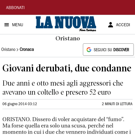
La
ABBONATI
Nuova
MENU
ACCEDI
Sardegna
Oristano
Oristano
Cronaca
SEGUICI SU
DISCOVER
Giovani derubati, due condanne
Due anni e otto mesi agli aggressori che
avevano un coltello e presero 52 euro
06 giugno 2014 03:12
2 MINUTI DI LETTURA
ORISTANO. Dissero di voler acquistare del “fumo”.
Ma forse quella era solo una scusa, perché nel
momento in cui i due che vennero individuati come i