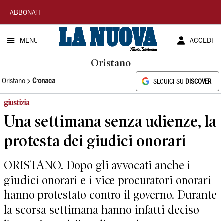
La
ABBONATI
Nuova
MENU
ACCEDI
Sardegna
Oristano
Oristano
Cronaca
SEGUICI SU
DISCOVER
giustizia
Una settimana senza udienze, la
protesta dei giudici onorari
ORISTANO. Dopo gli avvocati anche i
giudici onorari e i vice procuratori onorari
hanno protestato contro il governo. Durante
la scorsa settimana hanno infatti deciso