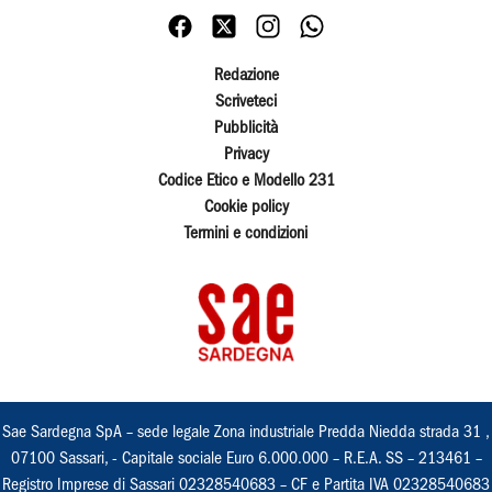
Redazione
Scriveteci
Pubblicità
Privacy
Codice Etico e Modello 231
Cookie policy
Termini e condizioni
Sae Sardegna SpA – sede legale Zona industriale Predda Niedda strada 31 ,
07100 Sassari, - Capitale sociale Euro 6.000.000 – R.E.A. SS – 213461 –
Registro Imprese di Sassari 02328540683 – CF e Partita IVA 02328540683