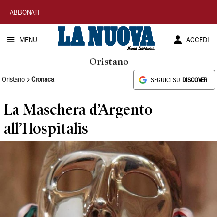
La
ABBONATI
Nuova
MENU
ACCEDI
Sardegna
Oristano
Oristano
Cronaca
SEGUICI SU
DISCOVER
La Maschera d’Argento
all’Hospitalis