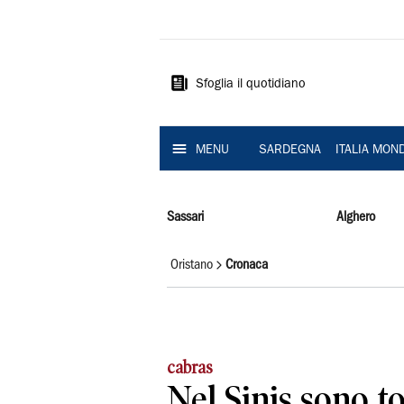
La
Nuova
Sardegna
Sfoglia il quotidiano
MENU
SARDEGNA
ITALIA MON
Sassari
Alghero
Oristano
Cronaca
cabras
Nel Sinis sono to