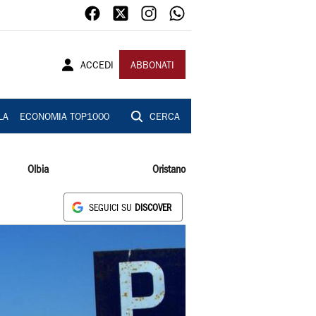
ACCEDI
ABBONATI
LA
ECONOMIA TOP1000
CERCA
Olbia
Oristano
SEGUICI SU
DISCOVER