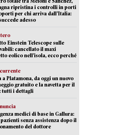
ro totale tra Meloni e Sanchez,
agna ripristina i controlli in porti
oporti per chi arriva dall’Italia:
succede adesso
stero
etto Einstein Telescope sulle
vabili: cancellato il maxi
tto eolico nell’isola, ecco perché
currente
a a Platamona, da oggi un nuovo
eggio gratuito e la navetta per il
tutti i dettagli
enuncia
enza medici di base in Gallura:
 pazienti senza assistenza dopo il
onamento del dottore