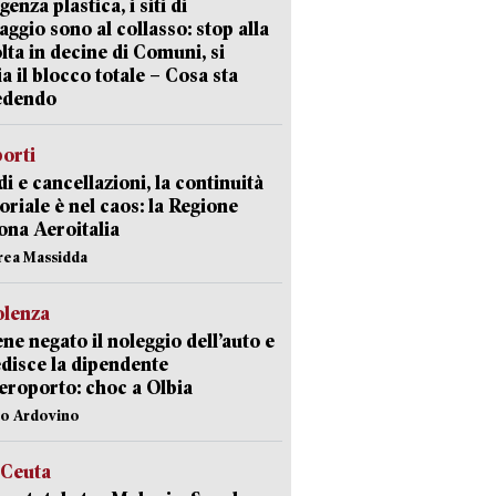
enza plastica, i siti di
aggio sono al collasso: stop alla
lta in decine di Comuni, si
ia il blocco totale – Cosa sta
edendo
orti
di e cancellazioni, la continuità
toriale è nel caos: la Regione
ona Aeroitalia
rea Massidda
olenza
ene negato il noleggio dell’auto e
disce la dipendente
aeroporto: choc a Olbia
lo Ardovino
 Ceuta