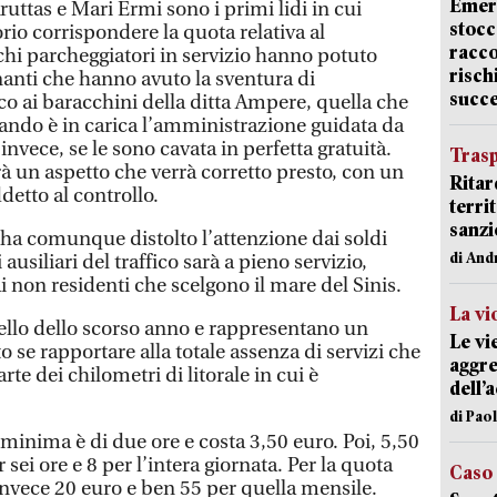
Emerg
ruttas e Mari Ermi sono i primi lidi in cui
stocc
io corrispondere la quota relativa al
racco
ochi parcheggiatori in servizio hanno potuto
risch
nanti che hanno avuto la sventura di
succ
co ai baracchini della ditta Ampere, quella che
uando è in carica l’amministrazione guidata da
 invece, se le sono cavata in perfetta gratuità.
Trasp
 un aspetto che verrà corretto presto, con un
Ritar
etto al controllo.
terri
sanzi
 ha comunque distolto l’attenzione dai soldi
di And
ausiliari del traffico sarà a pieno servizio,
 non residenti che scelgono il mare del Sinis.
La vi
ello dello scorso anno e rappresentano un
Le vi
o se rapportare alla totale assenza di servizi che
aggre
rte dei chilometri di litorale in cui è
dell’
di Pao
 minima è di due ore e costa 3,50 euro. Poi, 5,50
 sei ore e 8 per l’intera giornata. Per la quota
Caso
nvece 20 euro e ben 55 per quella mensile.