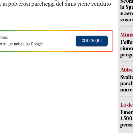
Scont
ai polverosi parcheggi del Sinis viene venduto
la Sp
e aer
cosa 
Mini
itmo:
CLICCA QUI
L’eff
r le tue notizie su Google
rinno
proge
Abba
Svolt
parch
mare: 
La d
Emerg
1.500
pensi