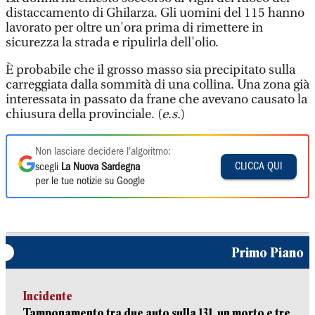
distaccamento di Ghilarza. Gli uomini del 115 hanno
lavorato per oltre un'ora prima di rimettere in
sicurezza la strada e ripulirla dell'olio.
È probabile che il grosso masso sia precipitato sulla
carreggiata dalla sommità di una collina. Una zona già
interessata in passato da frane che avevano causato la
chiusura della provinciale. (
e.s.
)
Non lasciare decidere l'algoritmo:
CLICCA QUI
scegli
La Nuova Sardegna
per le tue notizie su Google
Primo Piano
Incidente
Tamponamento tra due auto sulla 131, un morto e tre