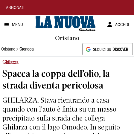
La
ABBONATI
Nuova
MENU
ACCEDI
Sardegna
Oristano
Oristano
Cronaca
SEGUICI SU
DISCOVER
Ghilarza
Spacca la coppa dell’olio, la
strada diventa pericolosa
GHILARZA. Stava rientrando a casa
quando con l'auto è finita su un masso
precipitato sulla strada che collega
Ghilarza con il lago Omodeo. In seguito