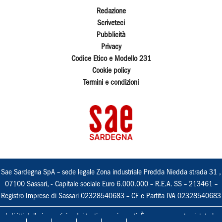
Redazione
Scriveteci
Pubblicità
Privacy
Codice Etico e Modello 231
Cookie policy
Termini e condizioni
Sae Sardegna SpA – sede legale Zona industriale Predda Niedda strada 31 ,
07100 Sassari, - Capitale sociale Euro 6.000.000 – R.E.A. SS – 213461 –
Registro Imprese di Sassari 02328540683 – CF e Partita IVA 02328540683
I diritti delle immagini e dei testi sono riservati. È espressamente vietata la