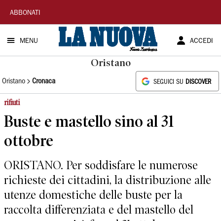
La
ABBONATI
Nuova
MENU
ACCEDI
Sardegna
Oristano
Oristano
Cronaca
SEGUICI SU
DISCOVER
rifiuti
Buste e mastello sino al 31
ottobre
ORISTANO. Per soddisfare le numerose
richieste dei cittadini, la distribuzione alle
utenze domestiche delle buste per la
raccolta differenziata e del mastello del