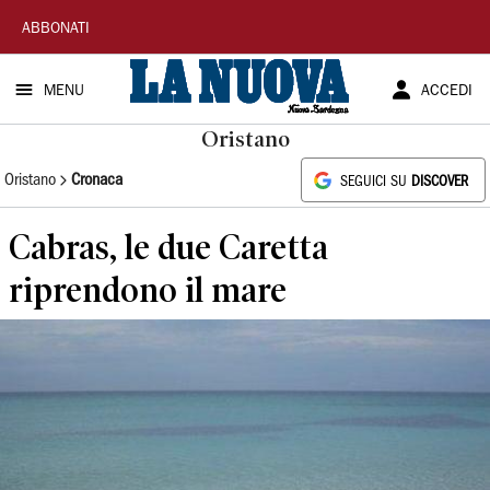
La
ABBONATI
Nuova
MENU
ACCEDI
Sardegna
Oristano
Oristano
Cronaca
SEGUICI SU
DISCOVER
Cabras, le due Caretta
riprendono il mare