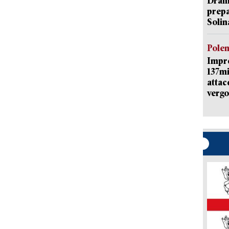
Dramm
prepa
Solin
Pole
Impr
137mi
attac
vergo