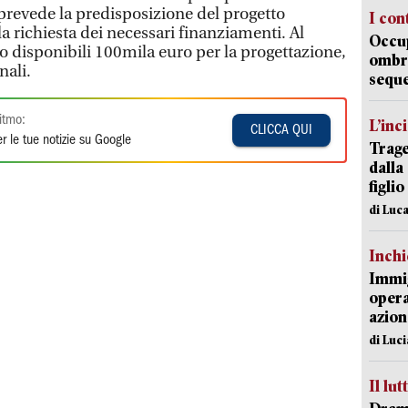
 prevede la predisposizione del progetto
I con
la richiesta dei necessari finanziamenti. Al
Occup
 disponibili 100mila euro per la progettazione,
ombrel
nali.
sequ
itmo:
L’inc
CLICCA QUI
r le tue notizie su Google
Trage
dalla
figlio
di Luca
Inch
Immig
opera
azion
di Luc
Il lut