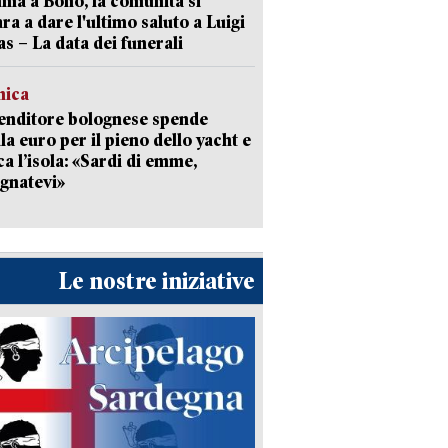
a a Bono, la comunità si
ra a dare l'ultimo saluto a Luigi
as – La data dei funerali
mica
enditore bolognese spende
la euro per il pieno dello yacht e
ca l’isola: «Sardi di emme,
gnatevi»
Le nostre iniziative