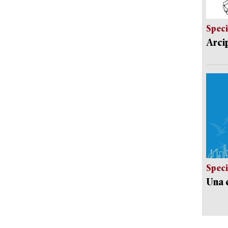
Speci
Arci
Speci
Una c