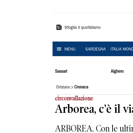
La
Nuova
Sardegna
Sfoglia il quotidiano
MENU
SARDEGNA
ITALIA MON
Sassari
Alghero
Oristano
Cronaca
circonvallazione
Arborea, c’è il vi
ARBOREA. Con le ultime