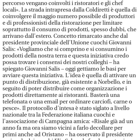
percorso vengano coinvolti i ristoratori e gli chef
locali». La strada intrapresa dalla Coldiretti è quella di
coinvolgere il maggio numero possibile di produttori
e di professionisti della ristorazione per limitare
soprattutto il consumo di prodotti, spesso dubbi, che
arrivano dall'estero. Concetto rimarcato anche dal
presidente provinciale dell'Unione cuochi Giovanni
Salis: «Vogliamo che si comprino e si consumino i
prodotti della nostra terra e questa iniziativa credo
possa trovare i consensi dei nostri colleghi – ha
spiegato Giovanni Salis – oggi gettiamo le basi per
avviare questa iniziativa. L'idea è quella di attivare un
punto di distribuzione, già esistente a Norbello, e in
seguito di poter distribuire come organizzazione i
prodotti direttamente ai ristoranti. Basterà una
telefonata o una email per ordinare carciofi, carne o
pesce». Il protocollo d'intesa è stato siglato a livello
nazionale tra la Federazione italiana cuochi e
l'associazione di Campagna amica: «Risale già ad un
anno fa ma ora siamo vicini a farlo decollare per
primi anche ad Oristano – ha osservato il presidente