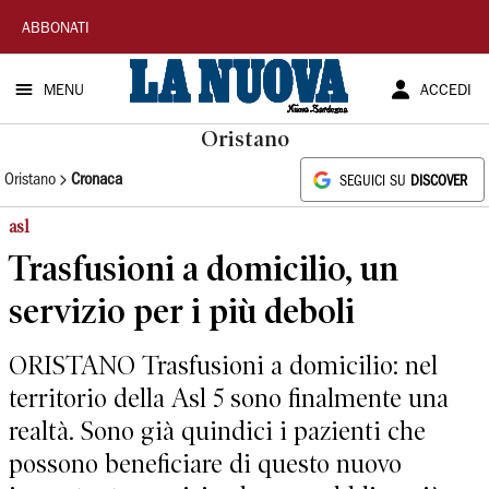
La
ABBONATI
Nuova
MENU
ACCEDI
Sardegna
Oristano
Oristano
Cronaca
SEGUICI SU
DISCOVER
asl
Trasfusioni a domicilio, un
servizio per i più deboli
ORISTANO Trasfusioni a domicilio: nel
territorio della Asl 5 sono finalmente una
realtà. Sono già quindici i pazienti che
possono beneficiare di questo nuovo