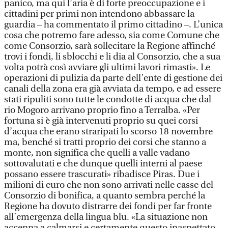
panico, ma qui l’aria è di forte preoccupazione e i
cittadini per primi non intendono abbassare la
guardia – ha commentato il primo cittadino –. L’unica
cosa che potremo fare adesso, sia come Comune che
come Consorzio, sarà sollecitare la Regione affinché
trovi i fondi, li sblocchi e li dia al Consorzio, che a sua
volta potrà così avviare gli ultimi lavori rimasti». Le
operazioni di pulizia da parte dell’ente di gestione dei
canali della zona era già avviata da tempo, e ad essere
stati ripuliti sono tutte le condotte di acqua che dal
rio Mogoro arrivano proprio fino a Terralba. «Per
fortuna si è già intervenuti proprio su quei corsi
d’acqua che erano straripati lo scorso 18 novembre
ma, benché si tratti proprio dei corsi che stanno a
monte, non significa che quelli a valle vadano
sottovalutati e che dunque quelli interni al paese
possano essere trascurati» ribadisce Piras. Due i
milioni di euro che non sono arrivati nelle casse del
Consorzio di bonifica, a quanto sembra perché la
Regione ha dovuto distrarre dei fondi per far fronte
all’emergenza della lingua blu. «La situazione non
accenna a calmarsi e certamente questo inaspettato