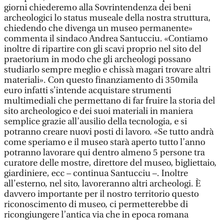
giorni chiederemo alla Sovrintendenza dei beni
archeologici lo status museale della nostra struttura,
chiedendo che divenga un museo permanente»
commenta il sindaco Andrea Santucciu. «Contiamo
inoltre di ripartire con gli scavi proprio nel sito del
praetorium in modo che gli archeologi possano
studiarlo sempre meglio e chissà magari trovare altri
materiali». Con questo finanziamento di 350mila
euro infatti s’intende acquistare strumenti
multimediali che permettano di far fruire la storia del
sito archeologico e dei suoi materiali in maniera
semplice grazie all’ausilio della tecnologia, e si
potranno creare nuovi posti di lavoro. «Se tutto andrà
come speriamo e il museo starà aperto tutto l’anno
potranno lavorare qui dentro almeno 5 persone tra
curatore delle mostre, direttore del museo, bigliettaio,
giardiniere, ecc – continua Santucciu –. Inoltre
all’esterno, nel sito, lavoreranno altri archeologi. È
davvero importante per il nostro territorio questo
riconoscimento di museo, ci permetterebbe di
ricongiungere l’antica via che in epoca romana