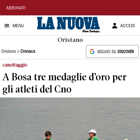
La
ABBONATI
Nuova
MENU
ACCEDI
Sardegna
Oristano
Oristano
Cronaca
SEGUICI SU
DISCOVER
canottaggio
A Bosa tre medaglie d’oro per
gli atleti del Cno