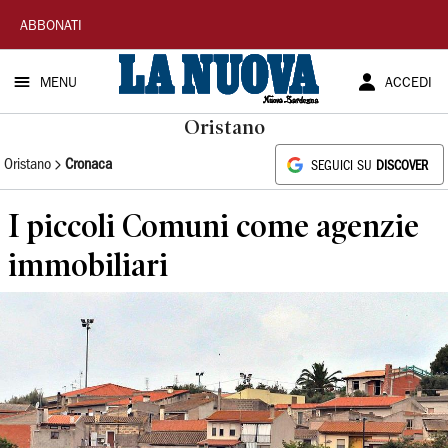
La
ABBONATI
Nuova
MENU
ACCEDI
Sardegna
Oristano
Oristano
Cronaca
SEGUICI SU
DISCOVER
I piccoli Comuni come agenzie
immobiliari