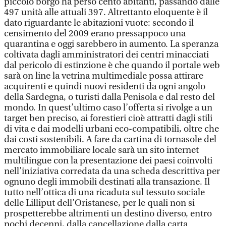
piccolo borgo ha perso cento abitanti, passando dalle
497 unità alle attuali 397. Altrettanto eloquente è il
dato riguardante le abitazioni vuote: secondo il
censimento del 2009 erano pressappoco una
quarantina e oggi sarebbero in aumento. La speranza
coltivata dagli amministratori dei centri minacciati
dal pericolo di estinzione è che quando il portale web
sarà on line la vetrina multimediale possa attirare
acquirenti e quindi nuovi residenti da ogni angolo
della Sardegna, o turisti dalla Penisola e dal resto del
mondo. In quest’ultimo caso l’offerta si rivolge a un
target ben preciso, ai forestieri cioè attratti dagli stili
di vita e dai modelli urbani eco-compatibili, oltre che
dai costi sostenibili. A fare da cartina di tornasole del
mercato immobiliare locale sarà un sito internet
multilingue con la presentazione dei paesi coinvolti
nell’iniziativa corredata da una scheda descrittiva per
ognuno degli immobili destinati alla transazione. Il
tutto nell’ottica di una ricaduta sul tessuto sociale
delle Lilliput dell’Oristanese, per le quali non si
prospetterebbe altrimenti un destino diverso, entro
pochi decenni, dalla cancellazione dalla carta