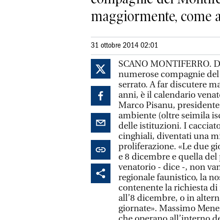
maggiormente, come ac
31 ottobre 2014 02:01
SCANO MONTIFERRO. Domani
numerose compagnie del M
serrato. A far discutere 
anni, è il calendario venat
Marco Pisanu, presidente 
ambiente (oltre seimila iscr
delle istituzioni. I cacci
cinghiali, diventati una m
proliferazione. «Le due gi
e 8 dicembre e quella del 
venatorio - dice -, non v
regionale faunistico, la 
contenente la richiesta di 
all’8 dicembre, o in alte
giornate». Massimo Meneg
che operano all’interno de