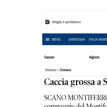
La
Nuova
Sardegna
Sfoglia il quotidiano
MENU
SARDEGNA
ITALIA MON
Sassari
Alghero
Oristano
Cronaca
Caccia grossa a 
SCANO MONTIFERRO. Do
compagnie del Montifer