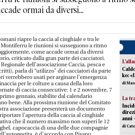
cade ormai da diversi...
 riapre la caccia al cinghiale e tra le
ontiferru le riunioni si susseguono a ritmo
maggiormente, come accade ormai da diversi
orio, criticato dalla gran parte dei cacciatori.
L’all
Regionale dell’associazione Caccia, pesca e
Caldo
itti), parla di “utilizzo” dei cacciatori da parte
ko: «
atori verrebbero usati per arginare l’emergenza
inaccia per le colture a causa della loro
di Mas
ornate di caccia consecutive: 1 e 2 novembre, 7
primo gennaio, stabilite dal calendario
La tr
anno bene. Alla prossima riunione del Comitato
Incid
nostra associazione presenterà un documento
direz
riportare l’apertura della caccia al cinghiale
anni 
rnativa che il numero massimo non superi le 12
di Cat
hel, capocaccia di una delle due compagnie
ll’autogestita, è d’accordo con Pisanu.