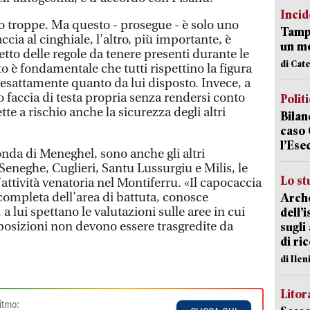
Incid
no troppe. Ma questo - prosegue - è solo uno
Tampo
caccia al cinghiale, l’altro, più importante, è
un mo
etto delle regole da tenere presenti durante le
di Cat
o è fondamentale che tutti rispettino la figura
 esattamente quanto da lui disposto. Invece, a
 faccia di testa propria senza rendersi conto
Polit
ette a rischio anche la sicurezza degli altri
Bilan
caso 
l’Ese
onda di Meneghel, sono anche gli altri
eneghe, Cuglieri, Santu Lussurgiu e Milis, le
Lo st
ttività venatoria nel Montiferru. «Il capocaccia
completa dell’area di battuta, conosce
Arche
 a lui spettano le valutazioni sulle aree in cui
dell’
isposizioni non devono essere trasgredite da
sugli
di ri
di Ile
Litora
itmo: