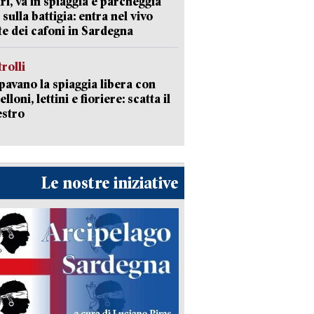
ri, va in spiaggia e parcheggia
 sulla battigia: entra nel vivo
ate dei cafoni in Sardegna
trolli
avano la spiaggia libera con
loni, lettini e fioriere: scatta il
estro
Le nostre iniziative