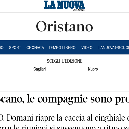
Oristano
DO
SPORT
CRONACA
TEMPO LIBERO
VIDEO
LANUOVA@SCUO
SCEGLI L'EDIZIONE
Cagliari
Nuoro
Scano, le compagnie sono pr
mani riapre la caccia al cinghiale e
ru le riunioni si susseguono a ritmo se