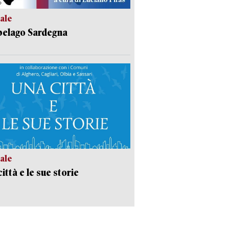
ale
pelago Sardegna
ale
ittà e le sue storie