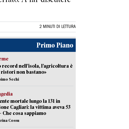
2 MINUTI DI LETTURA
Primo Piano
arme
 record nell’isola, l’agricoltura è
I ristori non bastano»
simo Sechi
agedia
ente mortale lungo la 131 in
ione Cagliari: la vittima aveva 53
– Che cosa sappiamo
erina Cossu