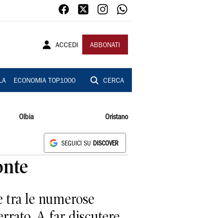
ACCEDI
ABBONATI
LA
ECONOMIA TOP1000
CERCA
Olbia
Oristano
SEGUICI SU
DISCOVER
onte
 tra le numerose
rrato. A far discutere