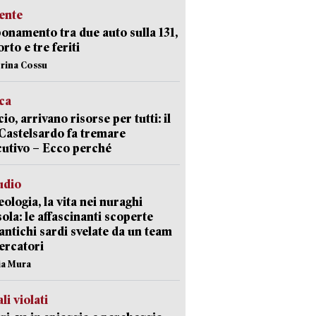
ente
namento tra due auto sulla 131,
rto e tre feriti
erina Cossu
ica
cio, arrivano risorse per tutti: il
Castelsardo fa tremare
cutivo – Ecco perché
udio
ologia, la vita nei nuraghi
isola: le affascinanti scoperte
 antichi sardi svelate da un team
cercatori
nia Mura
li violati