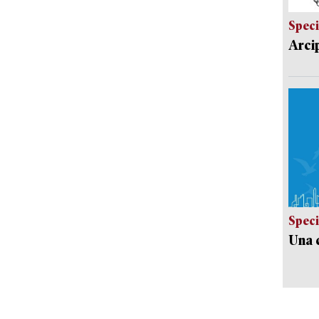
Speci
Arci
Speci
Una c