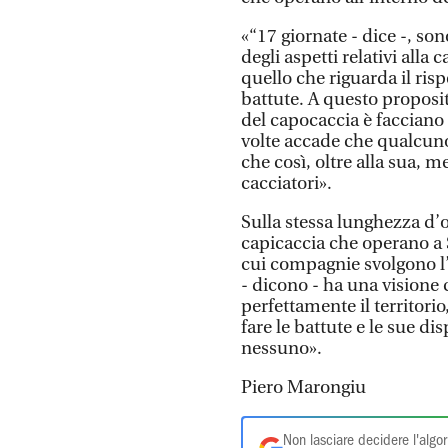
«“17 giornate - dice -, so
degli aspetti relativi alla 
quello che riguarda il risp
battute. A questo proposit
del capocaccia è facciano
volte accade che qualcuno
che così, oltre alla sua, m
cacciatori».
Sulla stessa lunghezza d’
capicaccia che operano a S
cui compagnie svolgono l’a
- dicono - ha una visione 
perfettamente il territorio,
fare le battute e le sue d
nessuno».
Piero Marongiu
Non lasciare decidere l'algor