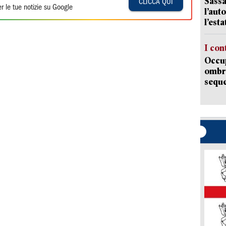
Sassa
CLICCA QUI
r le tue notizie su Google
l’auto
l’est
I con
Occup
ombrel
sequ