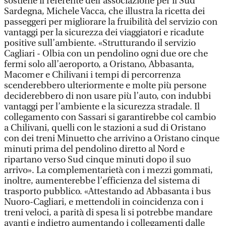
sostiene il referente dell’associazione per il Sud
Sardegna, Michele Vacca, che illustra la ricetta dei
passeggeri per migliorare la fruibilità del servizio con
vantaggi per la sicurezza dei viaggiatori e ricadute
positive sull’ambiente. «Strutturando il servizio
Cagliari - Olbia con un pendolino ogni due ore che
fermi solo all’aeroporto, a Oristano, Abbasanta,
Macomer e Chilivani i tempi di percorrenza
scenderebbero ulteriormente e molte più persone
deciderebbero di non usare più l’auto, con indubbi
vantaggi per l’ambiente e la sicurezza stradale. Il
collegamento con Sassari si garantirebbe col cambio
a Chilivani, quelli con le stazioni a sud di Oristano
con dei treni Minuetto che arrivino a Oristano cinque
minuti prima del pendolino diretto al Nord e
ripartano verso Sud cinque minuti dopo il suo
arrivo». La complementarietà con i mezzi gommati,
inoltre, aumenterebbe l’efficienza del sistema di
trasporto pubblico. «Attestando ad Abbasanta i bus
Nuoro-Cagliari, e mettendoli in coincidenza con i
treni veloci, a parità di spesa li si potrebbe mandare
avanti e indietro aumentando i collegamenti dalle