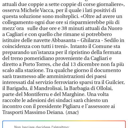
attuali due coppie a sette coppie di corse giornaliere»,
osserva Michele Vacca, per il quale i lati positivi di
questa soluzione sono molteplici. «Oltre ad avere un
collegamento ogni due ore si risparmierebbe più di
mezz’ora sulle due ore e 38 minuti attuali da Nuoro
a Cagliari e con quello che rimane si potrebbero
istituire delle navette Abbasanta – Ghilarza - Sedilo in
coincidenza con tutti i treni». Intanto il Comune sta
preparando un’istanza per il ripristino della fermata
del treno pomeridiano proveniente da Cagliari e
diretto a Porto Torres, che dal 13 dicembre non fa più
scalo alla stazione. Tra qualche giorno il documento
sarà trasmesso alle amministrazioni dei paesi
interessati dal servizio ferroviario sparsi tra il Guilcier,
il Barigadu, il Mandrolisai, la Barbagia di Ollolai,
parte del Montiferru e del Marghine. Una volta
raccolte le adesioni dei sindaci sarà chiesto un
incontro con il presidente Pigliaru e l’assessore ai
Trasporti Massimo Deiana. (
mac
)
Non lasciare decidere l'algoritmo: