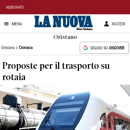
La
ABBONATI
Nuova
MENU
ACCEDI
Sardegna
Oristano
Oristano
Cronaca
SEGUICI SU
DISCOVER
Proposte per il trasporto su
rotaia