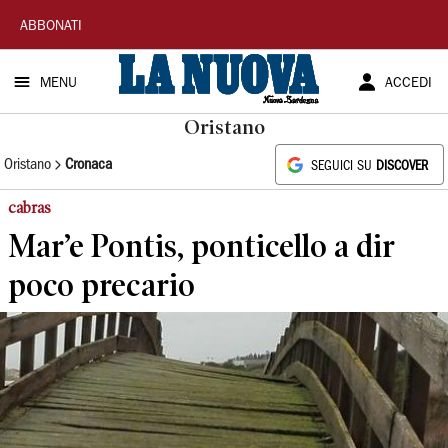
La
ABBONATI
Nuova
MENU
ACCEDI
Sardegna
Oristano
Oristano
Cronaca
SEGUICI SU
DISCOVER
cabras
Mar’e Pontis, ponticello a dir
poco precario