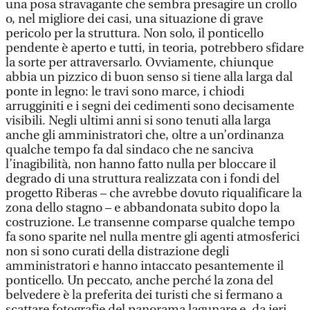
una posa stravagante che sembra presagire un crollo
o, nel migliore dei casi, una situazione di grave
pericolo per la struttura. Non solo, il ponticello
pendente è aperto e tutti, in teoria, potrebbero sfidare
la sorte per attraversarlo. Ovviamente, chiunque
abbia un pizzico di buon senso si tiene alla larga dal
ponte in legno: le travi sono marce, i chiodi
arrugginiti e i segni dei cedimenti sono decisamente
visibili. Negli ultimi anni si sono tenuti alla larga
anche gli amministratori che, oltre a un’ordinanza
qualche tempo fa dal sindaco che ne sanciva
l’inagibilità, non hanno fatto nulla per bloccare il
degrado di una struttura realizzata con i fondi del
progetto Riberas – che avrebbe dovuto riqualificare la
zona dello stagno – e abbandonata subito dopo la
costruzione. Le transenne comparse qualche tempo
fa sono sparite nel nulla mentre gli agenti atmosferici
non si sono curati della distrazione degli
amministratori e hanno intaccato pesantemente il
ponticello. Un peccato, anche perché la zona del
belvedere è la preferita dei turisti che si fermano a
scattare fotografie del panorama lagunare e, da ieri,