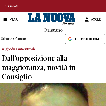
La
ABBONATI
Nuova
MENU
ACCEDI
Sardegna
Oristano
Oristano
Cronaca
SEGUICI SU
DISCOVER
nughedu santa vittoria
Dall’opposizione alla
maggioranza, novità in
Consiglio