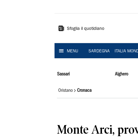
La
Nuova
Sardegna
Sfoglia il quotidiano
MENU
SARDEGNA
ITALIA MON
Sassari
Alghero
Oristano
Cronaca
Monte Arci, prov