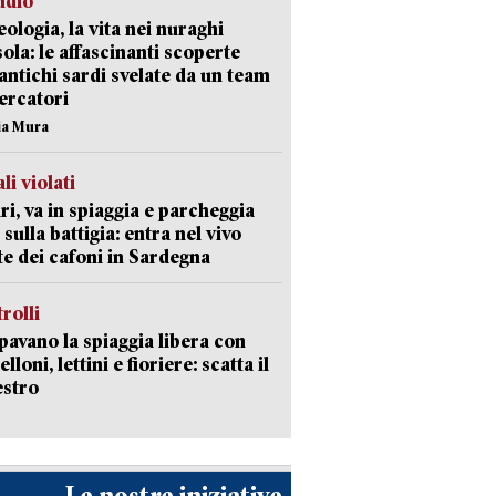
udio
ologia, la vita nei nuraghi
isola: le affascinanti scoperte
 antichi sardi svelate da un team
cercatori
nia Mura
li violati
ri, va in spiaggia e parcheggia
 sulla battigia: entra nel vivo
ate dei cafoni in Sardegna
trolli
avano la spiaggia libera con
loni, lettini e fioriere: scatta il
estro