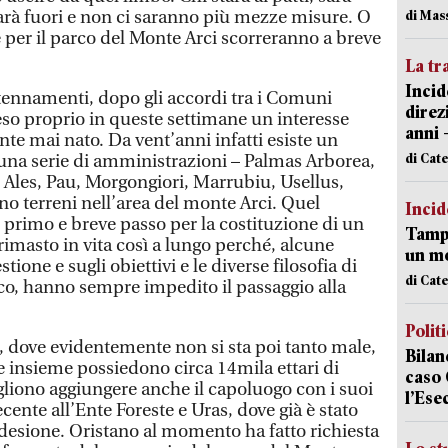
sarà fuori e non ci saranno più mezze misure. O
di Mas
per il parco del Monte Arci scorreranno a breve
La tr
Incid
ntennamenti, dopo gli accordi tra i Comuni
direz
ceso proprio in queste settimane un interesse
anni 
ente mai nato. Da vent’anni infatti esiste un
di Cat
una serie di amministrazioni – Palmas Arborea,
, Ales, Pau, Morgongiori, Marrubiu, Usellus,
no terreni nell’area del monte Arci. Quel
Incid
 primo e breve passo per la costituzione di un
Tampo
 rimasto in vita così a lungo perché, alcune
un mo
tione e sugli obiettivi e le diverse filosofia di
di Cat
rco, hanno sempre impedito il passaggio alla
Polit
o, dove evidentemente non si sta poi tanto male,
Bilan
insieme possiedono circa 14mila ettari di
caso 
ogliono aggiungere anche il capoluogo con i suoi
l’Ese
recente all’Ente Foreste e Uras, dove già è stato
adesione. Oristano al momento ha fatto richiesta