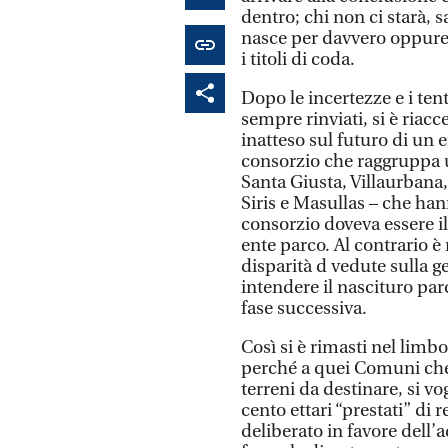
dentro; chi non ci starà, 
nasce per davvero oppure 
i titoli di coda.
Dopo le incertezze e i te
sempre rinviati, si è riac
inatteso sul futuro di un 
consorzio che raggruppa 
Santa Giusta, Villaurbana
Siris e Masullas – che han
consorzio doveva essere il
ente parco. Al contrario è
disparità d vedute sulla ges
intendere il nascituro pa
fase successiva.
Così si è rimasti nel limb
perché a quei Comuni che 
terreni da destinare, si v
cento ettari “prestati” di 
deliberato in favore dell’