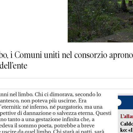
bo, i Comuni uniti nel consorzio aprono
dell’ente
nni nel limbo. Chi ci dimorava, secondo lo
antesco, non poteva più uscirne. Era
l’eternità: né inferno, né purgatorio, ma una
pettive di dannazione o salvezza eterna. Questi
L’all
no tanto a una gestazione infinita che, a
Caldo
vedeva il sommo poeta, potrebbe a breve
ko: «
 uscire da quel limbo. Chi starà ai patti, sarà