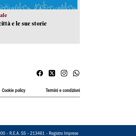
ale
ittà e le sue storie
Cookie policy
Termini e condizioni
000 – R.E.A. SS – 213461 – Registro Imprese