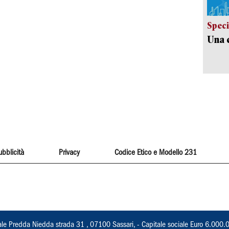
Speci
Una c
ubblicità
Privacy
Codice Etico e Modello 231
ale Predda Niedda strada 31 , 07100 Sassari, - Capitale sociale Euro 6.000.