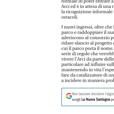
formale di poter entrare a
Arci ed è in attesa di una
la ricognizione informale 
ostacoli.
I nuovi ingressi, oltre che
parco e raddoppiare il n
aderiscono al consorzio 
ridare slancio al progetto
cui il parco porta il nome
serie di regole che verreb
vivere l’Arci da parte del
particolare ad influire sul
mantenendo in vita l’espe
fare da catalizzatore di u
a incidere in maniera prof
Non lasciare decidere l'algor
scegli
La Nuova Sardegna
pe