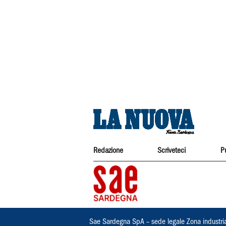
Redazione
Scriveteci
P
Sae Sardegna SpA – sede legale Zona industri