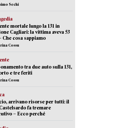
simo Sechi
agedia
ente mortale lungo la 131 in
ione Cagliari: la vittima aveva 53
– Che cosa sappiamo
erina Cossu
ente
namento tra due auto sulla 131,
rto e tre feriti
erina Cossu
ica
cio, arrivano risorse per tutti: il
Castelsardo fa tremare
cutivo – Ecco perché