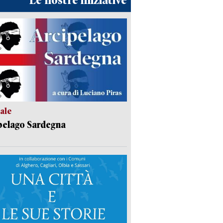
Le nostre iniziative
ale
pelago Sardegna