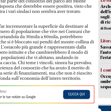
Lo st
 far parte del consorzio del parco del Monte
 risposta che dovrebbe essere positiva, visto che
Arche
tra i vari sindaci non sembra aver trovato
dell’
sugli
di ri
 far incrementare la superficie da destinare al
di Ile
umero di popolazione che vive nei Comuni che
portandola da 30mila a 60mila, potrebbero
Litora
 che si è bloccato sui pendii del monte-collina di
. L’ostacolo più grande è rappresentato dalla
Sassa
bero istituite e che cambierebbero il modo di
l’auto
le popolazioni che vi abitano, andando in
l’est
la caccia. Chi teme i vincoli, sinora ha prevalso,
rienza del consorzio che ha avuto il merito di
I con
na serie di finanziamenti, ma che non è riuscito
Occup
onda sull’economia dell’intero territorio.
ombrel
sequ
itmo:
CLICCA QUI
r le tue notizie su Google