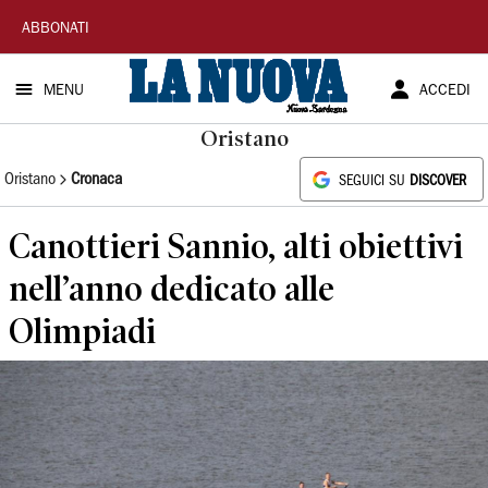
La
ABBONATI
Nuova
MENU
ACCEDI
Sardegna
Oristano
Oristano
Cronaca
SEGUICI SU
DISCOVER
Canottieri Sannio, alti obiettivi
nell’anno dedicato alle
Olimpiadi