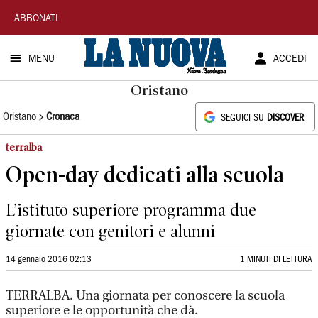
La
ABBONATI
Nuova
MENU
ACCEDI
Sardegna
Oristano
Oristano
Cronaca
SEGUICI SU
DISCOVER
terralba
Open-day dedicati alla scuola
L’istituto superiore programma due
giornate con genitori e alunni
14 gennaio 2016 02:13
1 MINUTI DI LETTURA
TERRALBA. Una giornata per conoscere la scuola
superiore e le opportunità che dà.