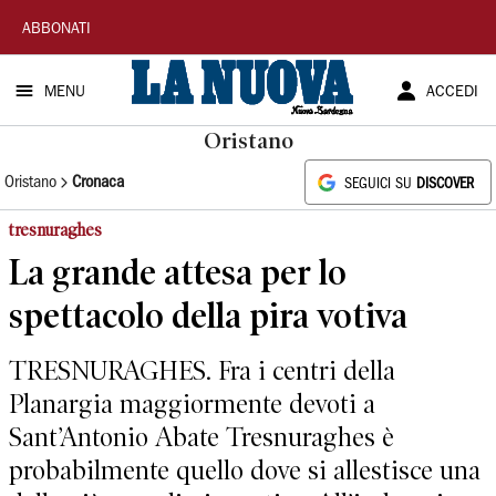
La
ABBONATI
Nuova
MENU
ACCEDI
Sardegna
Oristano
Oristano
Cronaca
SEGUICI SU
DISCOVER
tresnuraghes
La grande attesa per lo
spettacolo della pira votiva
TRESNURAGHES. Fra i centri della
Planargia maggiormente devoti a
Sant’Antonio Abate Tresnuraghes è
probabilmente quello dove si allestisce una