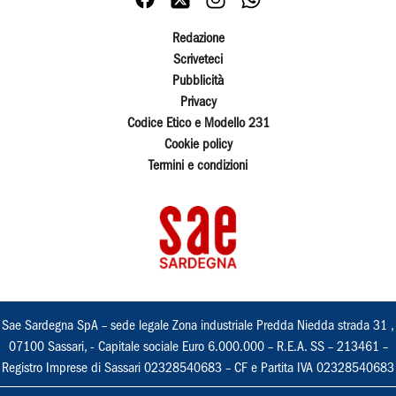
Redazione
Scriveteci
Pubblicità
Privacy
Codice Etico e Modello 231
Cookie policy
Termini e condizioni
Sae Sardegna SpA – sede legale Zona industriale Predda Niedda strada 31 ,
07100 Sassari, - Capitale sociale Euro 6.000.000 – R.E.A. SS – 213461 –
Registro Imprese di Sassari 02328540683 – CF e Partita IVA 02328540683