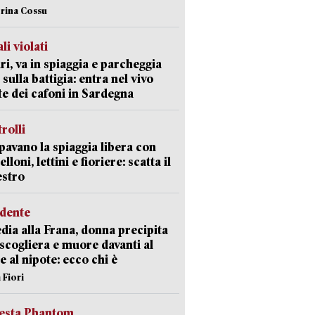
erina Cossu
li violati
ri, va in spiaggia e parcheggia
 sulla battigia: entra nel vivo
ate dei cafoni in Sardegna
trolli
avano la spiaggia libera con
loni, lettini e fioriere: scatta il
estro
idente
dia alla Frana, donna precipita
 scogliera e muore davanti al
 e al nipote: ecco chi è
 Fiori
iesta Phantom