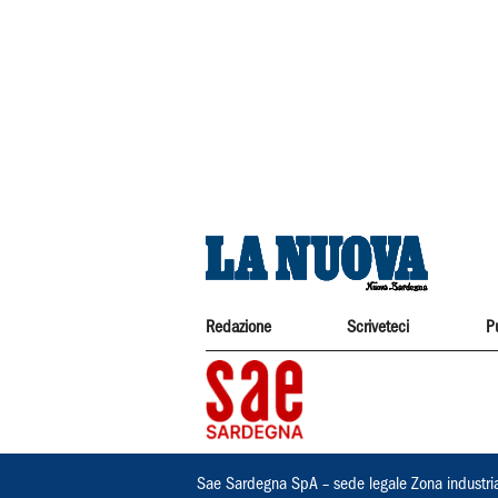
Redazione
Scriveteci
P
Sae Sardegna SpA – sede legale Zona industri