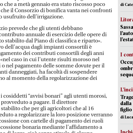
to che a metà gennaio era stato riscosso poco
di Cat
 che il Consorzio di bonifica vanta nei confronti
o usufruito dell’irrigazione.
Litora
Sassa
zio prevede che gli utenti debbano
l’auto
 contributo annuale di esercizio delle opere di
l’est
stabilito dal Piano di classifica e riparto».
vo dell’acqua dagli impianti consortili è
gamento dei contributi consortili degli anni
I con
«nel caso in cui l’utente risulti moroso nel
Occup
i o nel pagamento delle somme dovute per il
ombrel
anti danneggiati, ha facoltà di sospendere
sequ
ino al momento della regolarizzazione dei
L’inc
i cosiddetti “avvisi bonari” agli utenti morosi,
Trage
 provveduto a pagare. Il direttore
dalla
tabilito che per gli agricoltori che al 16
figlio
uto a regolarizzare la loro posizione verranno
di Luca
scossione con cartelle di pagamento dei ruoli
riscossione bonaria mediante l’affidamento a
Inch