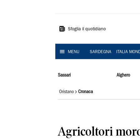
La
Nuova
Sardegna
Sfoglia il quotidiano
MENU
SARDEGNA
ITALIA MON
Sassari
Alghero
Oristano
Cronaca
Agricoltori moros