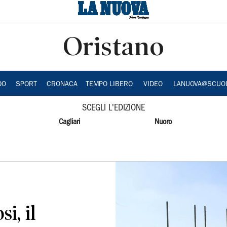
Oristano
DO
SPORT
CRONACA
TEMPO LIBERO
VIDEO
LANUOVA@SCUO
SCEGLI L'EDIZIONE
Cagliari
Nuoro
i, il