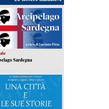
ale
pelago Sardegna