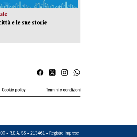
ale
ittà e le sue storie
Cookie policy
Termini e condizioni
000 – R.E.A. SS – 213461 – Registro Imprese