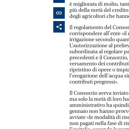
è migliorata di molto, tan
più della metà del credito
degli agricoltori che hann
Il regolamento del Consor
corrispondere all’ente «il
irrigazione secondo quanto 
L’autorizzazione al prelie
subordinata al regolare pa
precedenti e il Consorzio, 
versamento dei contribut
ripristino di opere o impi
l’erogazione dell’acqua s
contributi pregressi».
Il Consorzio aveva inviato 
ma solo la metà di loro ha
amministrativo ha quindi s
gennaio non hanno provved
avviate «le modalità di ri
non pagati nella fase di 