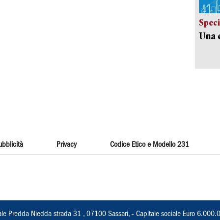
Speci
Una c
ubblicità
Privacy
Codice Etico e Modello 231
ale Predda Niedda strada 31 , 07100 Sassari, - Capitale sociale Euro 6.000.