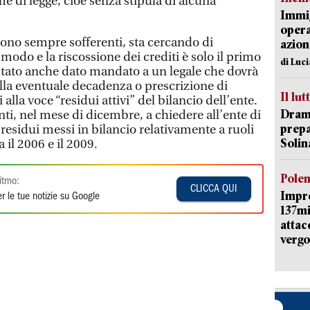
e di legge, cioè senza stipula di alcuna
Immig
opera
 sono sempre sofferenti, sta cercando di
azion
 modo e la riscossione dei crediti è solo il primo
di Luc
 stato anche dato mandato a un legale che dovrà
lla eventuale decadenza o prescrizione di
Il lut
ti alla voce “residui attivi” del bilancio dell’ente.
Dramm
onti, nel mese di dicembre, a chiedere all’ente di
prepa
 residui messi in bilancio relativamente a ruoli
Solin
 il 2006 e il 2009.
Pole
itmo:
CLICCA QUI
Impr
r le tue notizie su Google
137mi
attac
vergo