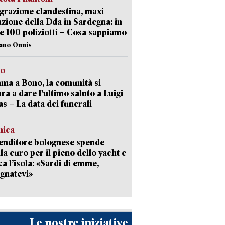
razione clandestina, maxi
zione della Dda in Sardegna: in
e 100 poliziotti – Cosa sappiamo
iano Onnis
to
a a Bono, la comunità si
ra a dare l'ultimo saluto a Luigi
as – La data dei funerali
mica
enditore bolognese spende
la euro per il pieno dello yacht e
ca l’isola: «Sardi di emme,
gnatevi»
Le nostre iniziative