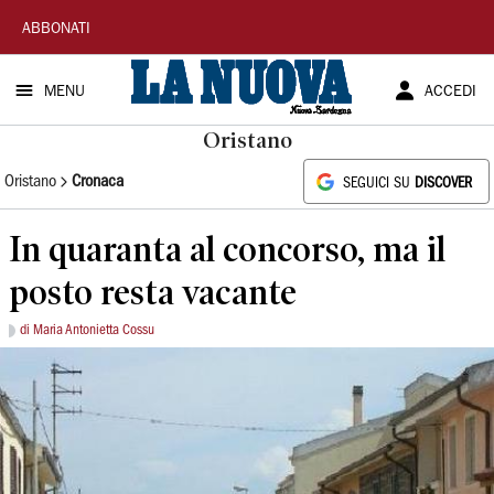
La
ABBONATI
Nuova
MENU
ACCEDI
Sardegna
Oristano
Oristano
Cronaca
SEGUICI SU
DISCOVER
In quaranta al concorso, ma il
posto resta vacante
di Maria Antonietta Cossu