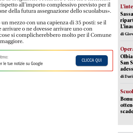
rispetto all’importo complessivo previsto per il
L’int
ione della futura assegnazione dello scuolabus».
Sassa
ripar
 un mezzo con una capienza di 35 posti: se il
L’ina
arrivare o ne dovesse arrivare uno con
di Gio
le cose si complicherebbero molto per il Comune
iamaggiore.
Opera
Olbia
itmo:
CLICCA QUI
San S
r le tue notizie su Google
adess
di Dar
Scuo
Bonus
otten
scade