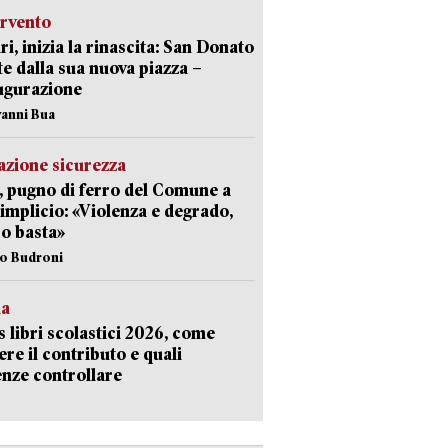
ervento
ri, inizia la rinascita: San Donato
te dalla sua nuova piazza –
ugurazione
vanni Bua
zione sicurezza
, pugno di ferro del Comune a
implicio: «Violenza e degrado,
o basta»
io Budroni
la
 libri scolastici 2026, come
ere il contributo e quali
nze controllare