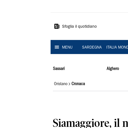
La
Nuova
Sardegna
Sfoglia il quotidiano
MENU
SARDEGNA
ITALIA MON
Sassari
Alghero
Oristano
Cronaca
Siamaggiore, il 