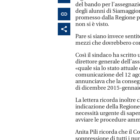
del bando per l’assegnazio
degli alunni di Siamaggior
promesso dalla Regione per
non si è visto.
Pare si siano invece sentit
mezzi che dovrebbero cons
Così il sindaco ha scritto 
direttore generale dell’as
«quale sia lo stato attuale
comunicazione del 12 agos
annunciava che la conseg
di dicembre 2015-gennai
La lettera ricorda inoltre
indicazione della Regione, 
necessità urgente di saper
avviare le procedure ammi
Anita Pili ricorda che il 
soppressione di tutti i pu