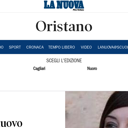
Oristano
DO
SPORT
CRONACA
TEMPO LIBERO
VIDEO
LANUOVA@SCUO
SCEGLI L'EDIZIONE
Cagliari
Nuoro
nuovo