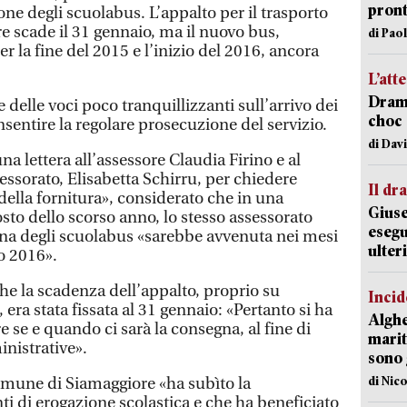
pron
ne degli scuolabus. L’appalto per il trasporto
e scade il 31 gennaio, ma il nuovo bus,
di Pao
 la fine del 2015 e l’inizio del 2016, ancora
L’att
Dramm
e delle voci poco tranquillizzanti sull’arrivo dei
choc 
entire la regolare prosecuzione del servizio.
di Dav
una lettera all’assessore Claudia Firino e al
sessorato, Elisabetta Schirru, per chiedere
Il d
 della fornitura», considerato che in una
Giuse
to dello scorso anno, lo stesso assessorato
esegu
na degli scuolabus «sarebbe avvenuta nei mesi
ulter
o 2016».
 che la scadenza dell’appalto, proprio su
Incid
era stata fissata al 31 gennaio: «Pertanto si ha
Alghe
e se e quando ci sarà la consegna, al fine di
marit
nistrative».
sono 
di Nic
Comune di Siamaggiore «ha subìto la
nti di erogazione scolastica e che ha beneficiato