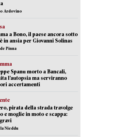
ta
lo Ardovino
esa
a a Bono, il paese ancora sotto
è in ansia per Giovanni Solinas
ide Pinna
ramma
ppe Spanu morto a Bancali,
ita l’autopsia ma serviranno
iori accertamenti
ente
ro, pirata della strada travolge
o e moglie in moto e scappa:
gravi
ola Nieddu