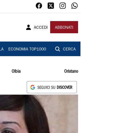
ACCEDI
ABBONATI
LA
ECONOMIA TOP1000
CERCA
Olbia
Oristano
SEGUICI SU
DISCOVER