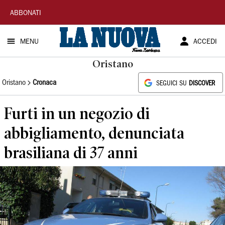
La
ABBONATI
Nuova
MENU
ACCEDI
Sardegna
Oristano
Oristano
Cronaca
SEGUICI SU
DISCOVER
Furti in un negozio di
abbigliamento, denunciata
brasiliana di 37 anni