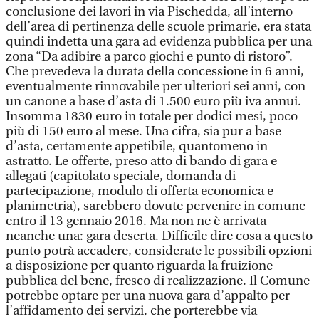
conclusione dei lavori in via Pischedda, all’interno
dell’area di pertinenza delle scuole primarie, era stata
quindi indetta una gara ad evidenza pubblica per una
zona “Da adibire a parco giochi e punto di ristoro”.
Che prevedeva la durata della concessione in 6 anni,
eventualmente rinnovabile per ulteriori sei anni, con
un canone a base d’asta di 1.500 euro più iva annui.
Insomma 1830 euro in totale per dodici mesi, poco
più di 150 euro al mese. Una cifra, sia pur a base
d’asta, certamente appetibile, quantomeno in
astratto. Le offerte, preso atto di bando di gara e
allegati (capitolato speciale, domanda di
partecipazione, modulo di offerta economica e
planimetria), sarebbero dovute pervenire in comune
entro il 13 gennaio 2016. Ma non ne è arrivata
neanche una: gara deserta. Difficile dire cosa a questo
punto potrà accadere, considerate le possibili opzioni
a disposizione per quanto riguarda la fruizione
pubblica del bene, fresco di realizzazione. Il Comune
potrebbe optare per una nuova gara d’appalto per
l’affidamento dei servizi, che porterebbe via