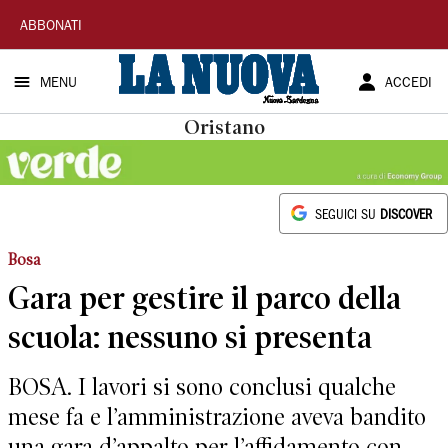
La
ABBONATI
Nuova
MENU
ACCEDI
Sardegna
Oristano
SEGUICI SU
DISCOVER
Bosa
Gara per gestire il parco della
scuola: nessuno si presenta
BOSA. I lavori si sono conclusi qualche
mese fa e l’amministrazione aveva bandito
una gara d’appalto per l’affidamento con