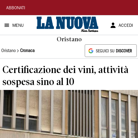
La
ABBONATI
Nuova
MENU
ACCEDI
Sardegna
Oristano
Oristano
Cronaca
SEGUICI SU
DISCOVER
Certificazione dei vini, attività
sospesa sino al 10