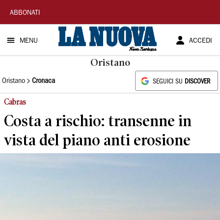
La
ABBONATI
Nuova
MENU
ACCEDI
Sardegna
Oristano
Oristano
Cronaca
SEGUICI SU
DISCOVER
Cabras
Costa a rischio: transenne in
vista del piano anti erosione