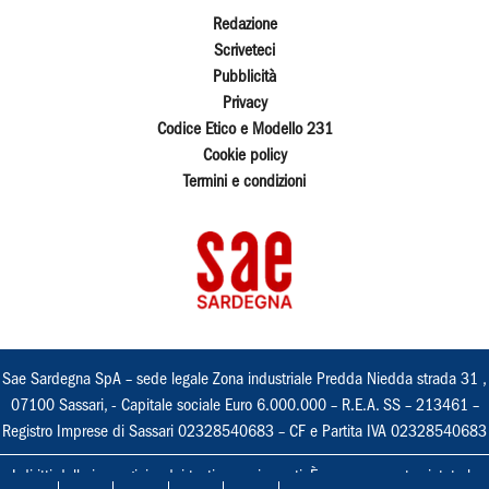
Redazione
Scriveteci
Pubblicità
Privacy
Codice Etico e Modello 231
Cookie policy
Termini e condizioni
Sae Sardegna SpA – sede legale Zona industriale Predda Niedda strada 31 ,
07100 Sassari, - Capitale sociale Euro 6.000.000 – R.E.A. SS – 213461 –
Registro Imprese di Sassari 02328540683 – CF e Partita IVA 02328540683
I diritti delle immagini e dei testi sono riservati. È espressamente vietata la