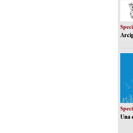
Speci
Arci
Speci
Una c