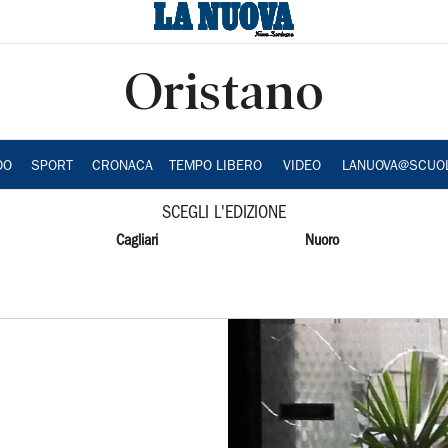
Oristano
DO
SPORT
CRONACA
TEMPO LIBERO
VIDEO
LANUOVA@SCUO
SCEGLI L'EDIZIONE
Cagliari
Nuoro