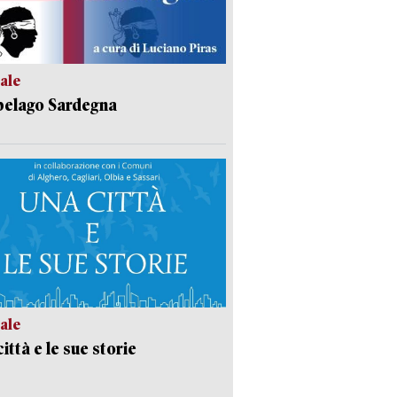
ale
pelago Sardegna
ale
ittà e le sue storie