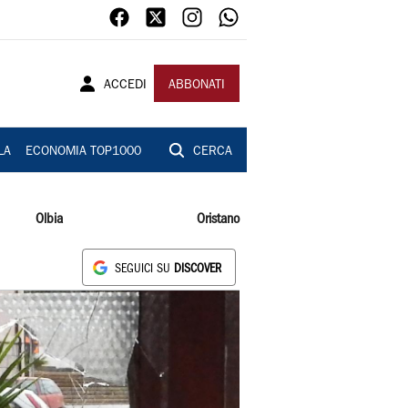
ACCEDI
ABBONATI
LA
ECONOMIA TOP1000
CERCA
Olbia
Oristano
SEGUICI SU
DISCOVER