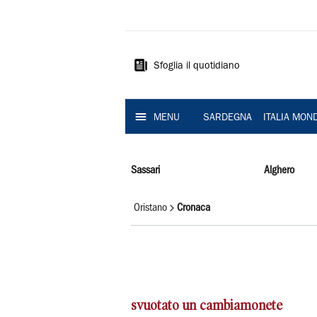
La
Nuova
Sardegna
Sfoglia il quotidiano
MENU
SARDEGNA
ITALIA MON
Sassari
Alghero
Oristano
Cronaca
svuotato un cambiamonete