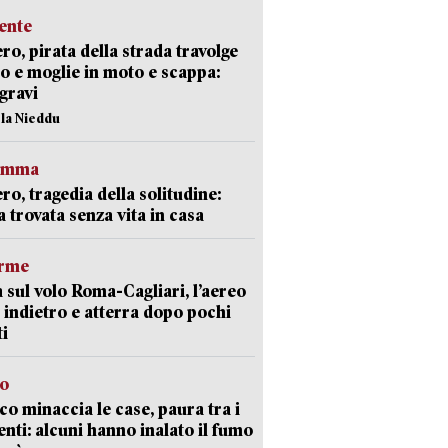
ente
ro, pirata della strada travolge
o e moglie in moto e scappa:
gravi
ola Nieddu
ramma
ro, tragedia della solitudine:
 trovata senza vita in casa
arme
 sul volo Roma-Cagliari, l’aereo
 indietro e atterra dopo pochi
i
go
oco minaccia le case, paura tra i
enti: alcuni hanno inalato il fumo