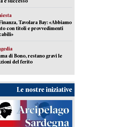
a è successo
hiesta
Finanza, Tavolara Bay: «Abbiamo
to con titoli e provvedimenti
cabili»
agedia
a di Bono, restano gravi le
zioni del ferito
Le nostre iniziative