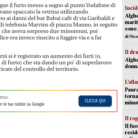
egue il furto messo a segno al punto Vodafone di
Incid
vevano spaccato la vetrina utilizzando
Alghe
po ai danni del bar Babai cafè di via Garibaldi e
marit
o di telefonia Marvins di piazza Manno, in seguito
sono 
ia che aveva sorpreso due minorenni, poi
di Nic
ce era invece riuscito a fuggire via e a far
Il d
ni si è registrato un aumento dei furti (o,
Alghe
 di furto) che sta dando un po’ di superlavoro
donna
icate del controllo del territorio.
L’all
Paura
torna
itmo:
CLICCA QUI
minut
r le tue notizie su Google
Il ro
Il fu
resid