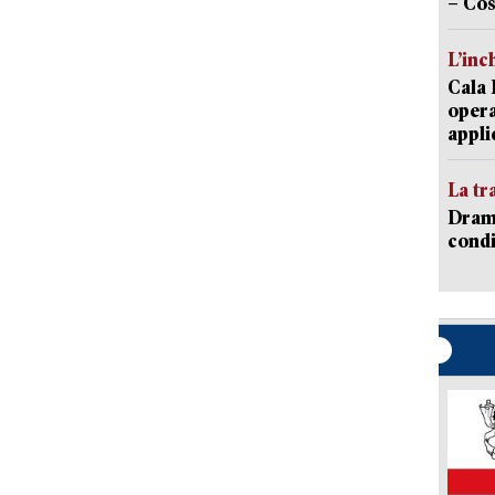
– Cos
L’inc
Cala 
opera
appli
La tr
Dramm
condi