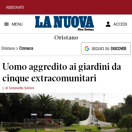
La
ABBONATI
Nuova
MENU
ACCEDI
Sardegna
Oristano
Oristano
Cronaca
SEGUICI SU
DISCOVER
Uomo aggredito ai giardini da
cinque extracomunitari
di Simonetta Selloni