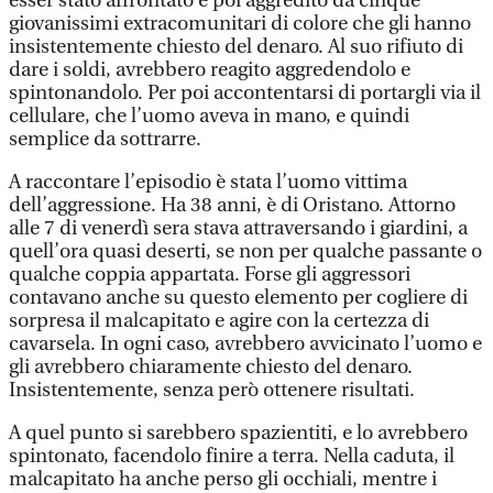
esser stato affrontato e poi aggredito da cinque
giovanissimi extracomunitari di colore che gli hanno
insistentemente chiesto del denaro. Al suo rifiuto di
dare i soldi, avrebbero reagito aggredendolo e
spintonandolo. Per poi accontentarsi di portargli via il
cellulare, che l’uomo aveva in mano, e quindi
semplice da sottrarre.
A raccontare l’episodio è stata l’uomo vittima
dell’aggressione. Ha 38 anni, è di Oristano. Attorno
alle 7 di venerdì sera stava attraversando i giardini, a
quell’ora quasi deserti, se non per qualche passante o
qualche coppia appartata. Forse gli aggressori
contavano anche su questo elemento per cogliere di
sorpresa il malcapitato e agire con la certezza di
cavarsela. In ogni caso, avrebbero avvicinato l’uomo e
gli avrebbero chiaramente chiesto del denaro.
Insistentemente, senza però ottenere risultati.
A quel punto si sarebbero spazientiti, e lo avrebbero
spintonato, facendolo finire a terra. Nella caduta, il
malcapitato ha anche perso gli occhiali, mentre i