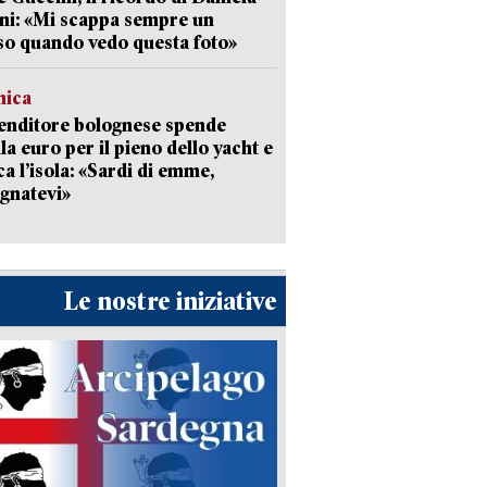
ni: «Mi scappa sempre un
so quando vedo questa foto»
mica
enditore bolognese spende
la euro per il pieno dello yacht e
ca l’isola: «Sardi di emme,
gnatevi»
Le nostre iniziative