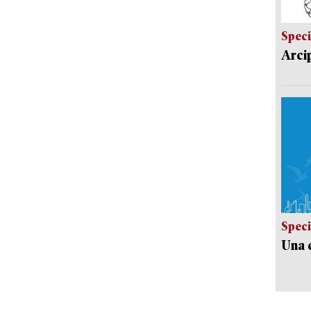
Speci
Arci
Speci
Una c