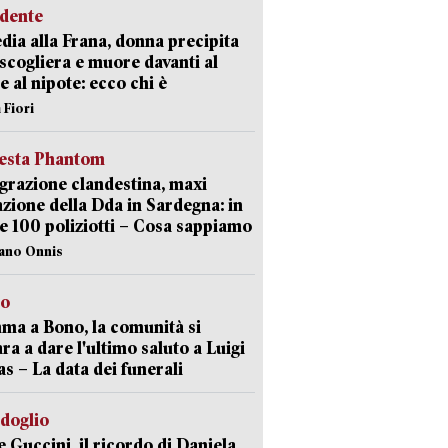
idente
dia alla Frana, donna precipita
 scogliera e muore davanti al
 e al nipote: ecco chi è
 Fiori
iesta Phantom
razione clandestina, maxi
zione della Dda in Sardegna: in
e 100 poliziotti – Cosa sappiamo
iano Onnis
to
a a Bono, la comunità si
ra a dare l'ultimo saluto a Luigi
as – La data dei funerali
rdoglio
 Guccini, il ricordo di Daniela