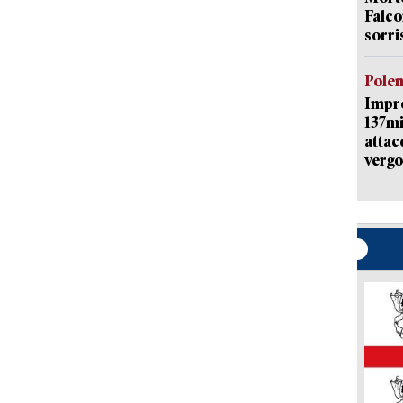
Falco
sorri
Pole
Impr
137mi
attac
vergo