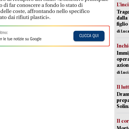
L’inc
o di far conoscere a fondo lo stato di
delle coste, affrontando nello specifico
Trage
 dai rifiuti plastici».
dalla
figlio
di Luca
itmo:
CLICCA QUI
r le tue notizie su Google
Inch
Immig
opera
azion
di Luc
Il lut
Dramm
prepa
Solin
Il co
Morte