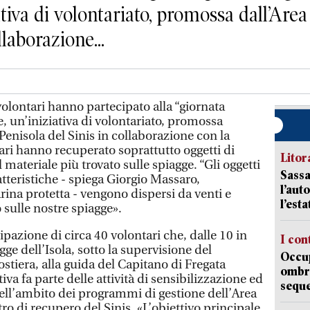
ativa di volontariato, promossa dall’Are
llaborazione...
lontari hanno partecipato alla “giornata
e, un’iniziativa di volontariato, promossa
Penisola del Sinis in collaborazione con la
ari hanno recuperato soprattutto oggetti di
Litora
l materiale più trovato sulle spiagge. “Gli oggetti
Sassa
ratteristiche - spiega Giorgio Massaro,
l’auto
ina protetta - vengono dispersi da venti e
l’est
 sulle nostre spiagge».
ecipazione di circa 40 volontari che, dalle 10 in
I con
gge dell’Isola, sotto la supervisione del
Occup
stiera, alla guida del Capitano di Fregata
ombrel
iva fa parte delle attività di sensibilizzazione ed
sequ
ell’ambito dei programmi di gestione dell’Area
ro di recupero del Sinis. «L’obiettivo principale