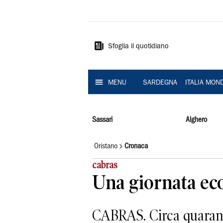
La
Nuova
Sardegna
Sfoglia il quotidiano
MENU
SARDEGNA
ITALIA MON
Sassari
Alghero
Oristano
Cronaca
cabras
Una giornata eco
CABRAS. Circa quaranta