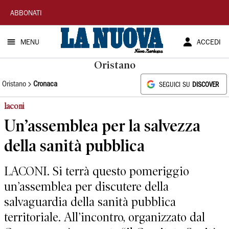
La
ABBONATI
Nuova
MENU
ACCEDI
Sardegna
Oristano
Oristano
Cronaca
SEGUICI SU
DISCOVER
laconi
Un’assemblea per la salvezza
della sanità pubblica
LACONI. Si terrà questo pomeriggio
un’assemblea per discutere della
salvaguardia della sanità pubblica
territoriale. All’incontro, organizzato dal