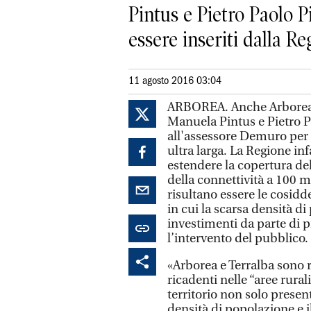
Pintus e Pietro Paolo P
essere inseriti dalla Reg
11 agosto 2016 03:04
ARBOREA. Anche Arborea e 
Manuela Pintus e Pietro Pa
all'assessore Demuro per 
ultra larga. La Regione inf
estendere la copertura de
della connettività a 100 m
risultano essere le cosidd
in cui la scarsa densità d
investimenti da parte di pr
l’intervento del pubblico.
«Arborea e Terralba sono r
ricadenti nelle “aree rural
territorio non solo prese
densità di popolazione e i