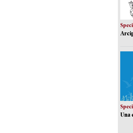
Speci
Arci
Speci
Una c