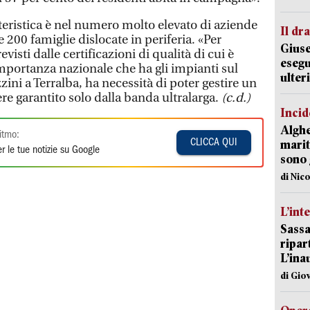
teristica è nel numero molto elevato di aziende
Il d
e 200 famiglie dislocate in periferia. «Per
Giuse
isti dalle certificazioni di qualità di cui è
esegu
importanza nazionale che ha gli impianti sul
ulter
ini a Terralba, ha necessità di poter gestire un
ere garantito solo dalla banda ultralarga.
(c.d.)
Incid
Alghe
itmo:
CLICCA QUI
marit
r le tue notizie su Google
sono 
di Nic
L’int
Sassa
ripar
L’ina
di Gio