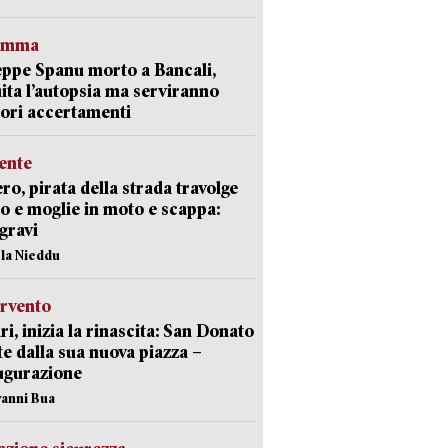
ramma
ppe Spanu morto a Bancali,
ita l’autopsia ma serviranno
iori accertamenti
ente
ro, pirata della strada travolge
o e moglie in moto e scappa:
gravi
ola Nieddu
ervento
ri, inizia la rinascita: San Donato
te dalla sua nuova piazza –
ugurazione
vanni Bua