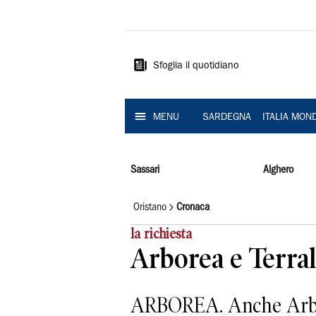
La
Nuova
Sardegna
Sfoglia il quotidiano
MENU
SARDEGNA
ITALIA MON
Sassari
Alghero
Oristano
Cronaca
la richiesta
Arborea e Terral
ARBOREA. Anche Arborea