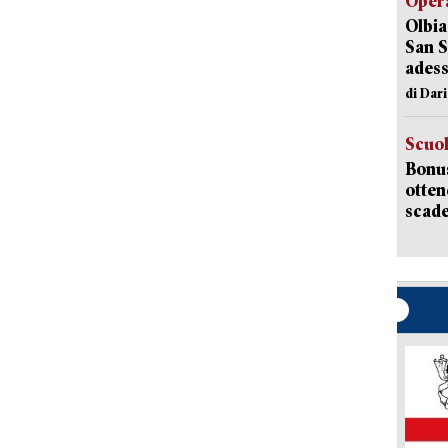
Opera
Olbia
San S
adess
di Dar
Scuo
Bonus
otten
scade