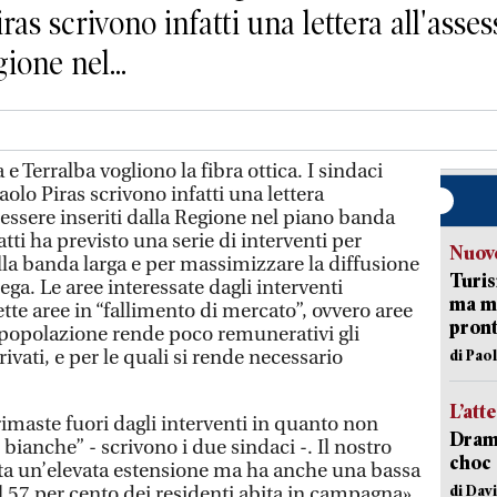
iras scrivono infatti una lettera all'as
ione nel...
Terralba vogliono la fibra ottica. I sindaci
olo Piras scrivono infatti una lettera
essere inseriti dalla Regione nel piano banda
atti ha previsto una serie di interventi per
Nuove
lla banda larga e per massimizzare la diffusione
Turis
ega. Le aree interessate dagli interventi
ma ma
ette aree in “fallimento di mercato”, ovvero aree
pron
i popolazione rende poco remunerativi gli
ivati, e per le quali si rende necessario
di Pao
L’att
imaste fuori dagli interventi in quanto non
Dramm
i bianche” - scrivono i due sindaci -. Il nostro
choc 
nta un’elevata estensione ma ha anche una bassa
di Dav
l 57 per cento dei residenti abita in campagna».