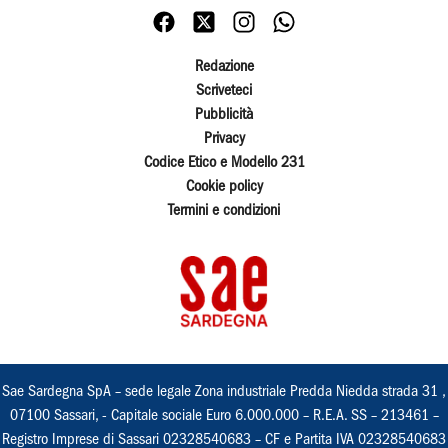
Redazione
Scriveteci
Pubblicità
Privacy
Codice Etico e Modello 231
Cookie policy
Termini e condizioni
Sae Sardegna SpA – sede legale Zona industriale Predda Niedda strada 31 ,
07100 Sassari, - Capitale sociale Euro 6.000.000 – R.E.A. SS – 213461 –
Registro Imprese di Sassari 02328540683 – CF e Partita IVA 02328540683