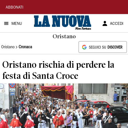
La
ABBONATI
Nuova
MENU
ACCEDI
Sardegna
Oristano
Oristano
Cronaca
SEGUICI SU
DISCOVER
Oristano rischia di perdere la
festa di Santa Croce