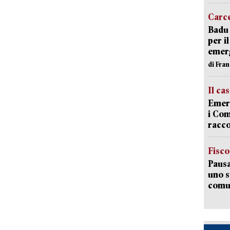
Carc
Badu 
per i
emerg
di Fran
Il ca
Emerg
i Com
racco
Fisco
Pausa
uno s
comun