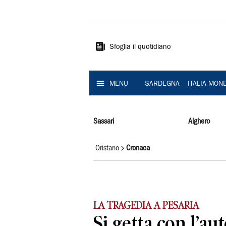
La
Nuova
Sardegna
Sfoglia il quotidiano
MENU
SARDEGNA
ITALIA MON
Sassari
Alghero
Oristano
Cronaca
LA TRAGEDIA A PESARIA
Si getta con l’au