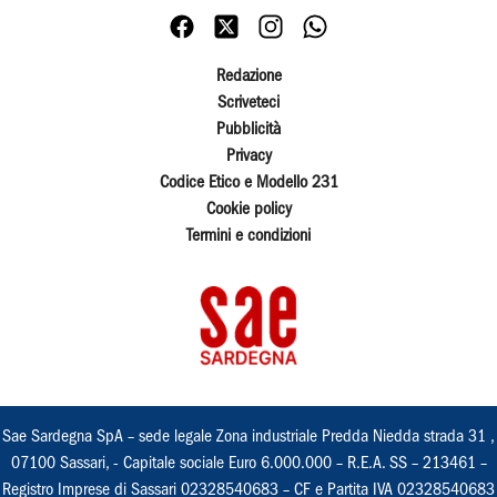
Redazione
Scriveteci
Pubblicità
Privacy
Codice Etico e Modello 231
Cookie policy
Termini e condizioni
Sae Sardegna SpA – sede legale Zona industriale Predda Niedda strada 31 ,
07100 Sassari, - Capitale sociale Euro 6.000.000 – R.E.A. SS – 213461 –
Registro Imprese di Sassari 02328540683 – CF e Partita IVA 02328540683