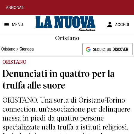
La
ABBONATI
Nuova
MENU
ACCEDI
Sardegna
Oristano
Oristano
Cronaca
SEGUICI SU
DISCOVER
ORISTANO
Denunciati in quattro per la
truffa alle suore
ORISTANO. Una sorta di Oristano-Torino
connection, un’associazione per delinquere
messa in piedi da quattro persone
specializzate nella truffa a istituti religiosi.