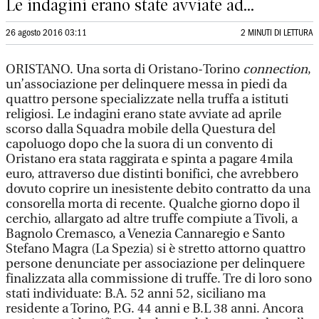
Le indagini erano state avviate ad...
26 agosto 2016 03:11
2 MINUTI DI LETTURA
ORISTANO. Una sorta di Oristano-Torino
connection
,
un’associazione per delinquere messa in piedi da
quattro persone specializzate nella truffa a istituti
religiosi. Le indagini erano state avviate ad aprile
scorso dalla Squadra mobile della Questura del
capoluogo dopo che la suora di un convento di
Oristano era stata raggirata e spinta a pagare 4mila
euro, attraverso due distinti bonifici, che avrebbero
dovuto coprire un inesistente debito contratto da una
consorella morta di recente. Qualche giorno dopo il
cerchio, allargato ad altre truffe compiute a Tivoli, a
Bagnolo Cremasco, a Venezia Cannaregio e Santo
Stefano Magra (La Spezia) si è stretto attorno quattro
persone denunciate per associazione per delinquere
finalizzata alla commissione di truffe. Tre di loro sono
stati individuate: B.A. 52 anni 52, siciliano ma
residente a Torino, P.G. 44 anni e B.L 38 anni. Ancora