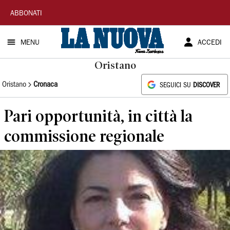
La
ABBONATI
Nuova
MENU
ACCEDI
Sardegna
Oristano
Oristano
Cronaca
SEGUICI SU
DISCOVER
Pari opportunità, in città la
commissione regionale