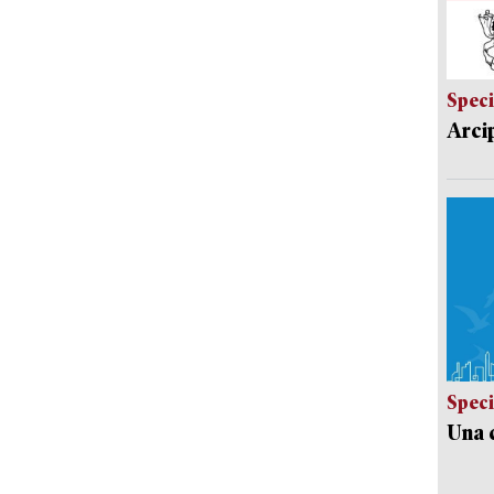
Speci
Arci
Speci
Una c