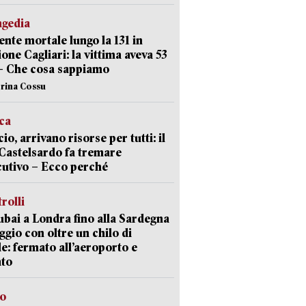
agedia
ente mortale lungo la 131 in
ione Cagliari: la vittima aveva 53
– Che cosa sappiamo
erina Cossu
ica
cio, arrivano risorse per tutti: il
Castelsardo fa tremare
cutivo – Ecco perché
trolli
bai a Londra fino alla Sardegna
aggio con oltre un chilo di
le: fermato all’aeroporto e
ato
so