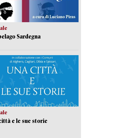
ale
pelago Sardegna
ale
ittà e le sue storie