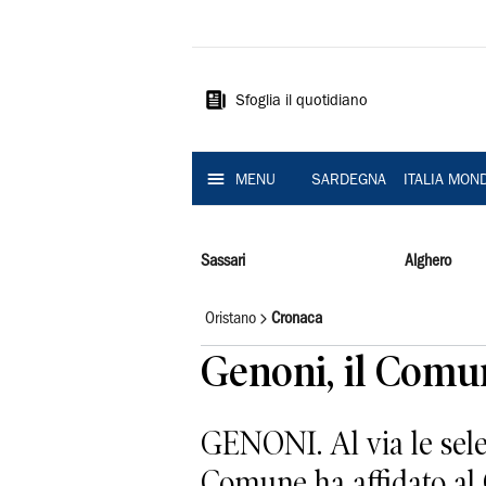
La
Nuova
Sardegna
Sfoglia il quotidiano
MENU
SARDEGNA
ITALIA MON
Sassari
Alghero
Oristano
Cronaca
Genoni, il Comu
GENONI. Al via le sele
Comune ha affidato al 