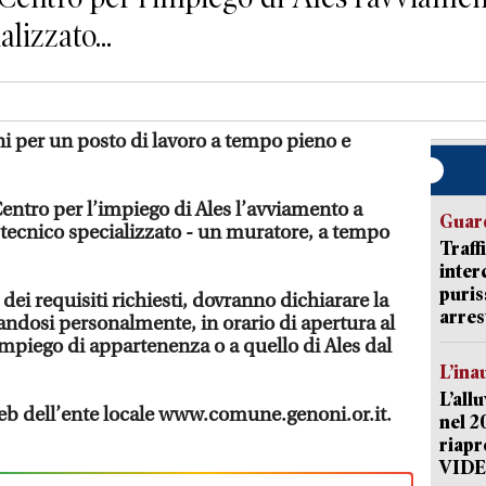
lizzato...
ni per un posto di lavoro a tempo pieno e
entro per l’impiego di Ales l’avviamento a
Guard
 tecnico specializzato - un muratore, a tempo
Traff
inter
puris
 dei requisiti richiesti, dovranno dichiarare la
arres
andosi personalmente, in orario di apertura al
impiego di appartenenza o a quello di Ales dal
L’ina
L’all
 web dell’ente locale www.comune.genoni.or.it.
nel 2
riapr
VID