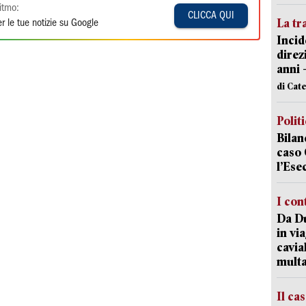
itmo:
CLICCA QUI
La tr
r le tue notizie su Google
Incid
direz
anni 
di Cat
Polit
Bilan
caso 
l’Ese
I con
Da Du
in vi
cavia
mult
Il ca