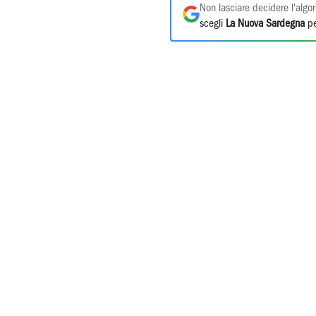
Non lasciare decidere l'algor
scegli
La Nuova Sardegna
pe