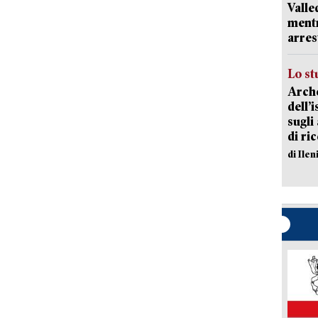
Valle
mentr
arres
Lo st
Arche
dell’
sugli
di ri
di Ile