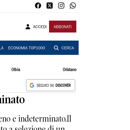
ACCEDI
ABBONATI
LA
ECONOMIA TOP1000
CERCA
Olbia
Oristano
SEGUICI SU
DISCOVER
inato
eno e indeterminato.Il
to a selezione di un