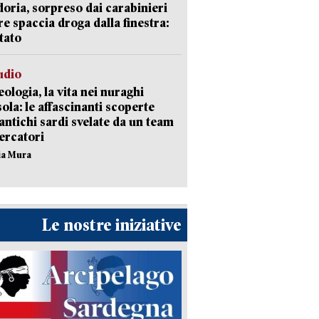
doria, sorpreso dai carabinieri
e spaccia droga dalla finestra:
tato
udio
ologia, la vita nei nuraghi
isola: le affascinanti scoperte
 antichi sardi svelate da un team
cercatori
nia Mura
Le nostre iniziative