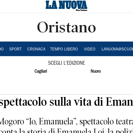
Oristano
DO
SPORT
CRONACA
TEMPO LIBERO
VIDEO
LANUOVA@SCUO
SCEGLI L'EDIZIONE
Cagliari
Nuoro
spettacolo sulla vita di Eman
oro “Io, Emanuela”, spettacolo teatrale
conta la storia di Emanuela Loi, la poliz