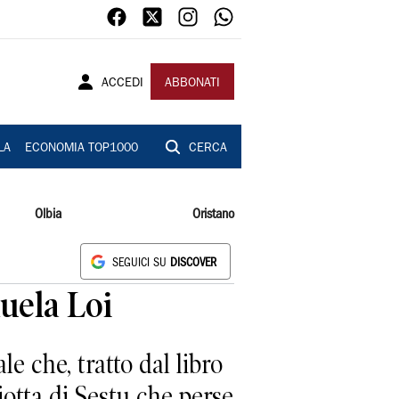
ACCEDI
ABBONATI
LA
ECONOMIA TOP1000
CERCA
Olbia
Oristano
SEGUICI SU
DISCOVER
uela Loi
 che, tratto dal libro
iotta di Sestu che perse