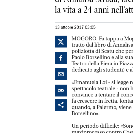
la vita a 24 anni nell’atte
13 ottobre 2017 03:05
MOGORO. Fa tappa a Mogor
tratto dal libro di Annalis
poliziotta di Sestu che per
Paolo Borsellino e alla su
Teatro della Fiera in Piazz
dedicato agli studenti) e a
«Emanuela Loi - si legge ne
spettacolo teatrale - non
convince a tentare il conc
fa crescere in fretta, lonta
quando, a Palermo, viene a
Borsellino».
Un periodo difficile: «Sono
maxiprocesso contro Cosa 