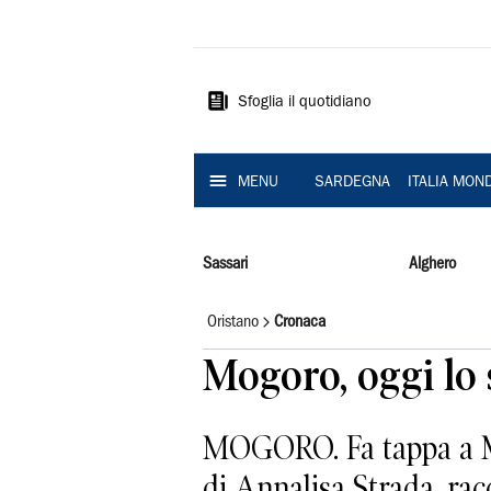
La
Nuova
Sardegna
Sfoglia il quotidiano
MENU
SARDEGNA
ITALIA MON
Sassari
Alghero
Oristano
Cronaca
Mogoro, oggi lo 
MOGORO. Fa tappa a Mog
di Annalisa Strada, rac