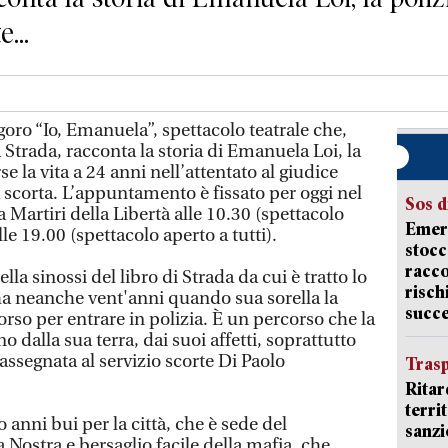
...
o “Io, Emanuela”, spettacolo teatrale che,
a Strada, racconta la storia di Emanuela Loi, la
se la vita a 24 anni nell’attentato al giudice
a scorta. L’appuntamento è fissato per oggi nel
Sos d
a Martiri della Libertà alle 10.30 (spettacolo
Emerg
lle 19.00 (spettacolo aperto a tutti).
stocc
racco
lla sinossi del libro di Strada da cui è tratto lo
risch
 ha neanche vent'anni quando sua sorella la
succ
orso per entrare in polizia. È un percorso che la
no dalla sua terra, dai suoi affetti, soprattutto
ssegnata al servizio scorte Di Paolo
Trasp
Ritar
terri
 anni bui per la città, che è sede del
sanzi
Nostra e bersaglio facile della mafia, che