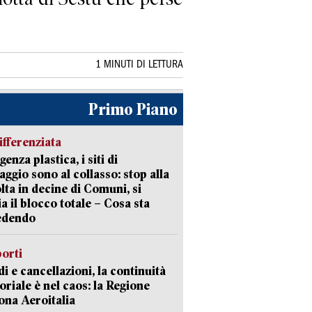
1 MINUTI DI LETTURA
Primo Piano
ifferenziata
enza plastica, i siti di
aggio sono al collasso: stop alla
lta in decine di Comuni, si
ia il blocco totale – Cosa sta
edendo
orti
di e cancellazioni, la continuità
toriale è nel caos: la Regione
ona Aeroitalia