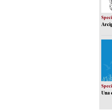
Speci
Arci
Speci
Una c