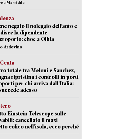
rea Massidda
olenza
ene negato il noleggio dell’auto e
disce la dipendente
aeroporto: choc a Olbia
lo Ardovino
 Ceuta
ro totale tra Meloni e Sanchez,
agna ripristina i controlli in porti
oporti per chi arriva dall’Italia:
succede adesso
stero
etto Einstein Telescope sulle
vabili: cancellato il maxi
tto eolico nell’isola, ecco perché