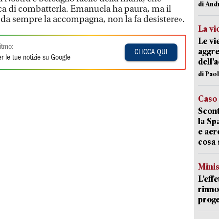
di And
rca di combatterla. Emanuela ha paura, ma il
 da sempre la accompagna, non la fa desistere».
La vi
Le vi
itmo:
aggre
CLICCA QUI
r le tue notizie su Google
dell’
di Pao
Caso
Scont
la Sp
e aer
cosa 
Mini
L’eff
rinno
proge