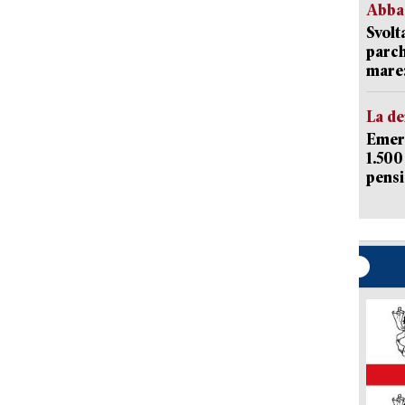
Abba
Svolt
parch
mare: 
La d
Emerg
1.500
pensi