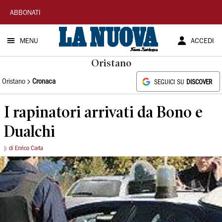
La
ABBONATI
Nuova
MENU
ACCEDI
Sardegna
Oristano
Oristano
Cronaca
SEGUICI SU
DISCOVER
I rapinatori arrivati da Bono e
Dualchi
di Enrico Carta