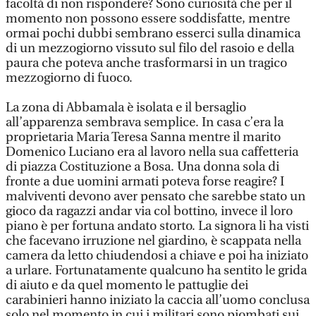
facoltà di non rispondere? Sono curiosità che per il
momento non possono essere soddisfatte, mentre
ormai pochi dubbi sembrano esserci sulla dinamica
di un mezzogiorno vissuto sul filo del rasoio e della
paura che poteva anche trasformarsi in un tragico
mezzogiorno di fuoco.
La zona di Abbamala è isolata e il bersaglio
all’apparenza sembrava semplice. In casa c’era la
proprietaria Maria Teresa Sanna mentre il marito
Domenico Luciano era al lavoro nella sua caffetteria
di piazza Costituzione a Bosa. Una donna sola di
fronte a due uomini armati poteva forse reagire? I
malviventi devono aver pensato che sarebbe stato un
gioco da ragazzi andar via col bottino, invece il loro
piano è per fortuna andato storto. La signora li ha visti
che facevano irruzione nel giardino, è scappata nella
camera da letto chiudendosi a chiave e poi ha iniziato
a urlare. Fortunatamente qualcuno ha sentito le grida
di aiuto e da quel momento le pattuglie dei
carabinieri hanno iniziato la caccia all’uomo conclusa
solo nel momento in cui i militari sono piombati sui