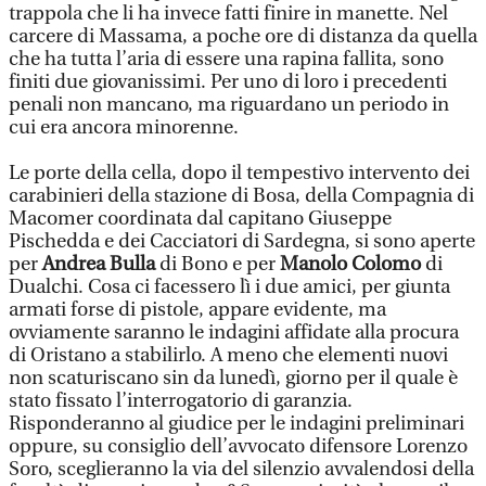
trappola che li ha invece fatti finire in manette. Nel
carcere di Massama, a poche ore di distanza da quella
che ha tutta l’aria di essere una rapina fallita, sono
finiti due giovanissimi. Per uno di loro i precedenti
penali non mancano, ma riguardano un periodo in
cui era ancora minorenne.
Le porte della cella, dopo il tempestivo intervento dei
carabinieri della stazione di Bosa, della Compagnia di
Macomer coordinata dal capitano Giuseppe
Pischedda e dei Cacciatori di Sardegna, si sono aperte
per
Andrea Bulla
di Bono e per
Manolo Colomo
di
Dualchi. Cosa ci facessero lì i due amici, per giunta
armati forse di pistole, appare evidente, ma
ovviamente saranno le indagini affidate alla procura
di Oristano a stabilirlo. A meno che elementi nuovi
non scaturiscano sin da lunedì, giorno per il quale è
stato fissato l’interrogatorio di garanzia.
Risponderanno al giudice per le indagini preliminari
oppure, su consiglio dell’avvocato difensore Lorenzo
Soro, sceglieranno la via del silenzio avvalendosi della