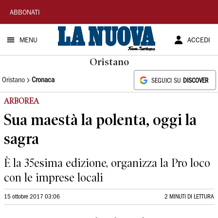
La
ABBONATI
Nuova
MENU
ACCEDI
Sardegna
Oristano
Oristano
Cronaca
SEGUICI SU
DISCOVER
ARBOREA
Sua maestà la polenta, oggi la
sagra
È la 35esima edizione, organizza la Pro loco
con le imprese locali
15 ottobre 2017 03:06
2 MINUTI DI LETTURA