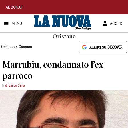
La
ABBONATI
Nuova
MENU
ACCEDI
Sardegna
Oristano
Oristano
Cronaca
SEGUICI SU
DISCOVER
Marrubiu, condannato l’ex
parroco
di Enrico Carta