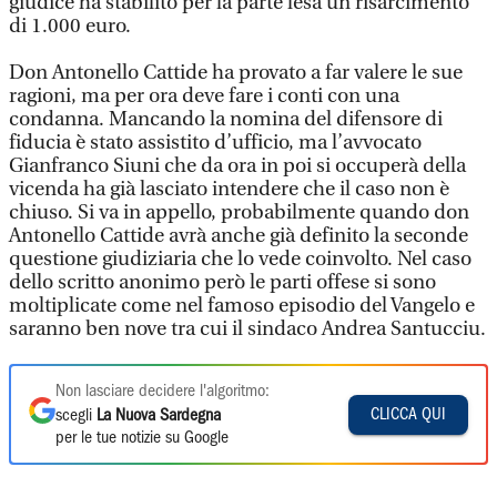
giudice ha stabilito per la parte lesa un risarcimento
di 1.000 euro.
Don Antonello Cattide ha provato a far valere le sue
ragioni, ma per ora deve fare i conti con una
condanna. Mancando la nomina del difensore di
fiducia è stato assistito d’ufficio, ma l’avvocato
Gianfranco Siuni che da ora in poi si occuperà della
vicenda ha già lasciato intendere che il caso non è
chiuso. Si va in appello, probabilmente quando don
Antonello Cattide avrà anche già definito la seconde
questione giudiziaria che lo vede coinvolto. Nel caso
dello scritto anonimo però le parti offese si sono
moltiplicate come nel famoso episodio del Vangelo e
saranno ben nove tra cui il sindaco Andrea Santucciu.
Non lasciare decidere l'algoritmo:
CLICCA QUI
scegli
La Nuova Sardegna
per le tue notizie su Google