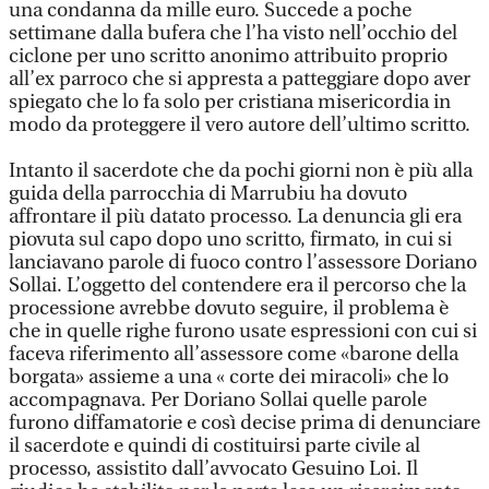
una condanna da mille euro. Succede a poche
settimane dalla bufera che l’ha visto nell’occhio del
ciclone per uno scritto anonimo attribuito proprio
all’ex parroco che si appresta a patteggiare dopo aver
spiegato che lo fa solo per cristiana misericordia in
modo da proteggere il vero autore dell’ultimo scritto.
Intanto il sacerdote che da pochi giorni non è più alla
guida della parrocchia di Marrubiu ha dovuto
affrontare il più datato processo. La denuncia gli era
piovuta sul capo dopo uno scritto, firmato, in cui si
lanciavano parole di fuoco contro l’assessore Doriano
Sollai. L’oggetto del contendere era il percorso che la
processione avrebbe dovuto seguire, il problema è
che in quelle righe furono usate espressioni con cui si
faceva riferimento all’assessore come «barone della
borgata» assieme a una « corte dei miracoli» che lo
accompagnava. Per Doriano Sollai quelle parole
furono diffamatorie e così decise prima di denunciare
il sacerdote e quindi di costituirsi parte civile al
processo, assistito dall’avvocato Gesuino Loi. Il