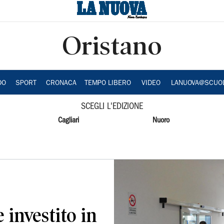
Oristano
DO
SPORT
CRONACA
TEMPO LIBERO
VIDEO
LANUOVA@SCUO
SCEGLI L'EDIZIONE
Cagliari
Nuoro
 investito in