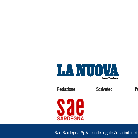
Redazione
Scriveteci
P
Sae Sardegna SpA – sede legale Zona industri