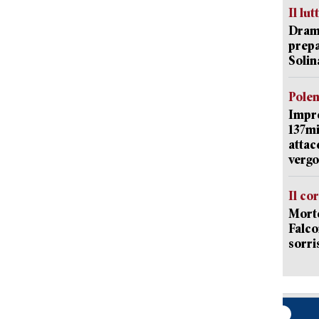
Il lut
Dramm
prepa
Solin
Pole
Impr
137mi
attac
vergo
Il co
Morte
Falco
sorri