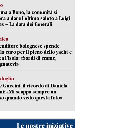
to
a a Bono, la comunità si
ra a dare l'ultimo saluto a Luigi
as – La data dei funerali
mica
enditore bolognese spende
la euro per il pieno dello yacht e
ca l’isola: «Sardi di emme,
gnatevi»
rdoglio
 Guccini, il ricordo di Daniela
ni: «Mi scappa sempre un
so quando vedo questa foto»
Le nostre iniziative