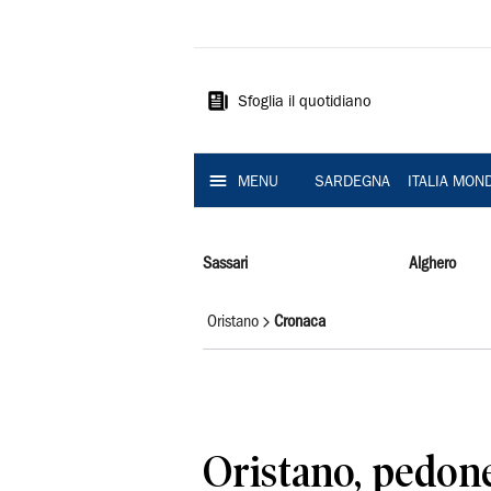
La
Nuova
Sardegna
Sfoglia il quotidiano
MENU
SARDEGNA
ITALIA MON
Sassari
Alghero
Oristano
Cronaca
Oristano, pedone