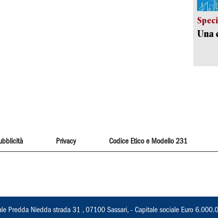
Speci
Una c
ubblicità
Privacy
Codice Etico e Modello 231
ale Predda Niedda strada 31 , 07100 Sassari, - Capitale sociale Euro 6.000.