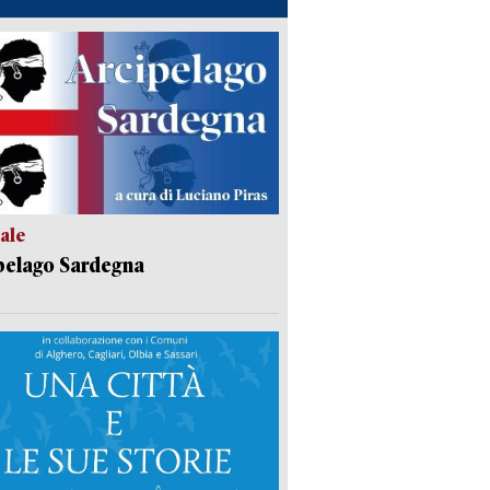
ale
pelago Sardegna