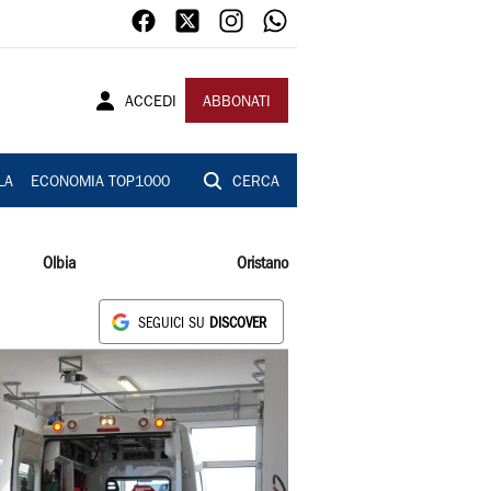
ACCEDI
ABBONATI
LA
ECONOMIA TOP1000
CERCA
Olbia
Oristano
SEGUICI SU
DISCOVER