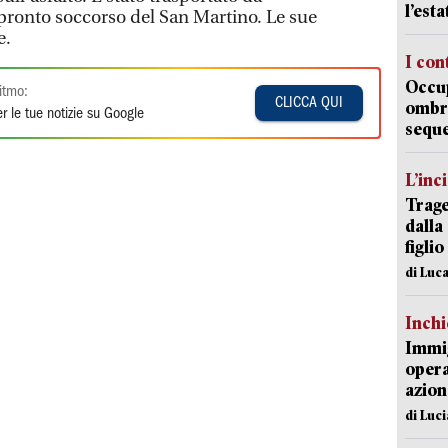
l’est
pronto soccorso del San Martino. Le sue
e.
I con
Occup
itmo:
CLICCA QUI
ombrel
r le tue notizie su Google
sequ
L’inc
Trage
dalla
figlio
di Luca
Inch
Immig
opera
azion
di Luc