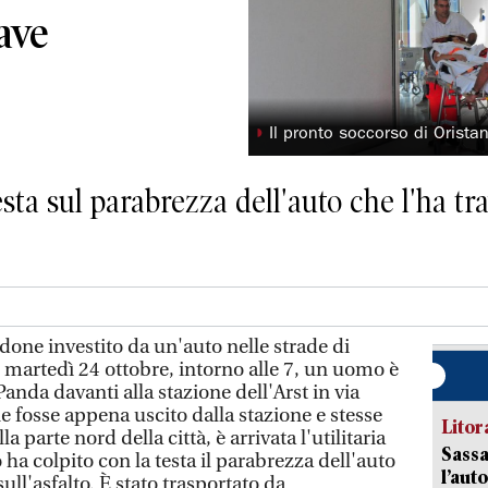
rave
◗
Il pronto soccorso di Oristan
sta sul parabrezza dell'auto che l'ha t
ne investito da un'auto nelle strade di
 martedì 24 ottobre, intorno alle 7, un uomo è
Panda davanti alla stazione dell'Arst in via
ne fosse appena uscito dalla stazione e stesse
Litora
 parte nord della città, è arrivata l'utilitaria
Sassa
 ha colpito con la testa il parabrezza dell'auto
l’auto
ull'asfalto. È stato trasportato da