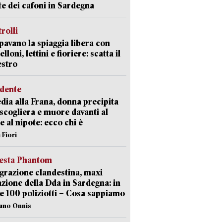
ate dei cafoni in Sardegna
trolli
avano la spiaggia libera con
loni, lettini e fioriere: scatta il
estro
idente
dia alla Frana, donna precipita
 scogliera e muore davanti al
 e al nipote: ecco chi è
 Fiori
iesta Phantom
razione clandestina, maxi
zione della Dda in Sardegna: in
e 100 poliziotti – Cosa sappiamo
iano Onnis