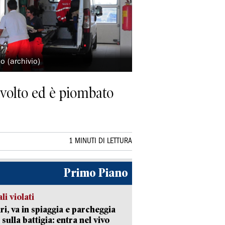
o (archivio)
ravolto ed è piombato
1 MINUTI DI LETTURA
Primo Piano
li violati
ri, va in spiaggia e parcheggia
 sulla battigia: entra nel vivo