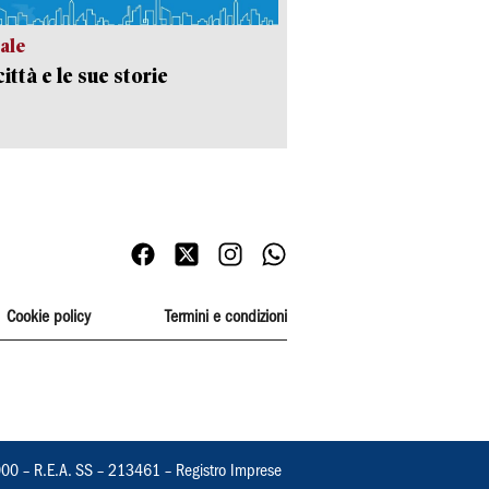
ale
ittà e le sue storie
Cookie policy
Termini e condizioni
000 – R.E.A. SS – 213461 – Registro Imprese