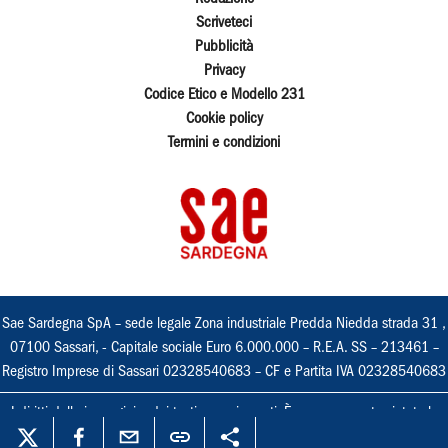
Scriveteci
Pubblicità
Privacy
Codice Etico e Modello 231
Cookie policy
Termini e condizioni
Sae Sardegna SpA – sede legale Zona industriale Predda Niedda strada 31 ,
07100 Sassari, - Capitale sociale Euro 6.000.000 – R.E.A. SS – 213461 –
Registro Imprese di Sassari 02328540683 – CF e Partita IVA 02328540683
I diritti delle immagini e dei testi sono riservati. È espressamente vietata la
loro riproduzione con qualsiasi mezzo e l'adattamento totale o parziale.