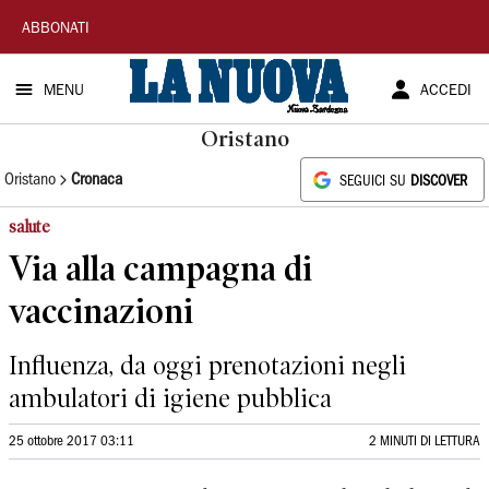
La
ABBONATI
Nuova
MENU
ACCEDI
Sardegna
Oristano
Oristano
Cronaca
SEGUICI SU
DISCOVER
salute
Via alla campagna di
vaccinazioni
Influenza, da oggi prenotazioni negli
ambulatori di igiene pubblica
25 ottobre 2017 03:11
2 MINUTI DI LETTURA