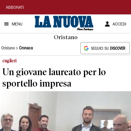
La
ABBONATI
Nuova
MENU
ACCEDI
Sardegna
Oristano
Oristano
Cronaca
SEGUICI SU
DISCOVER
cuglieri
Un giovane laureato per lo
sportello impresa