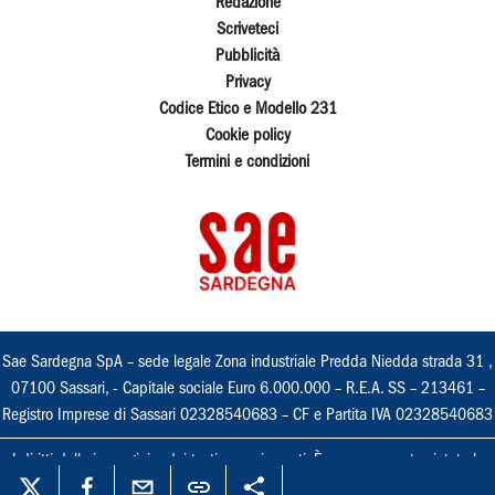
Redazione
Scriveteci
Pubblicità
Privacy
Codice Etico e Modello 231
Cookie policy
Termini e condizioni
Sae Sardegna SpA – sede legale Zona industriale Predda Niedda strada 31 ,
07100 Sassari, - Capitale sociale Euro 6.000.000 – R.E.A. SS – 213461 –
Registro Imprese di Sassari 02328540683 – CF e Partita IVA 02328540683
I diritti delle immagini e dei testi sono riservati. È espressamente vietata la
loro riproduzione con qualsiasi mezzo e l'adattamento totale o parziale.