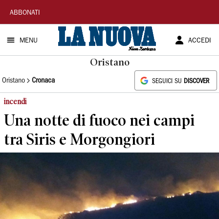
La
ABBONATI
Nuova
MENU
ACCEDI
Sardegna
Oristano
Oristano
Cronaca
SEGUICI SU
DISCOVER
incendi
Una notte di fuoco nei campi
tra Siris e Morgongiori