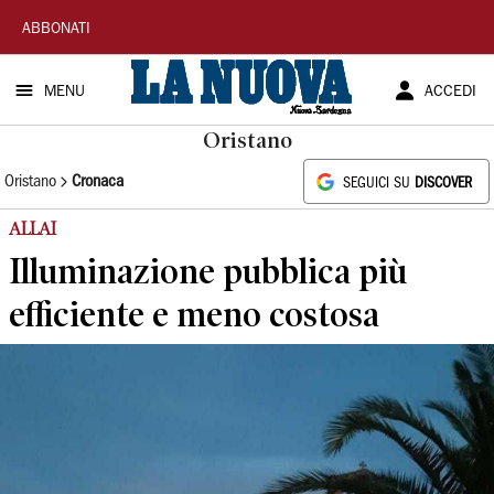
La
ABBONATI
Nuova
MENU
ACCEDI
Sardegna
Oristano
Oristano
Cronaca
SEGUICI SU
DISCOVER
ALLAI
Illuminazione pubblica più
efficiente e meno costosa